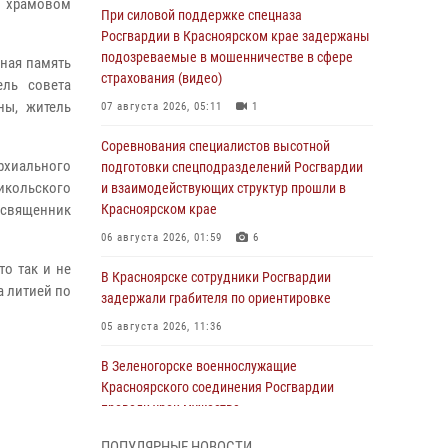
м храмовом
При силовой поддержке спецназа
Росгвардии в Красноярском крае задержаны
подозреваемые в мошенничестве в сфере
чная память
страхования (видео)
ель совета
ны, житель
07 августа 2026, 05:11
1
Соревнования специалистов высотной
рхиального
подготовки спецподразделений Росгвардии
икольского
и взаимодействующих структур прошли в
 священник
Красноярском крае
06 августа 2026, 01:59
6
о так и не
В Красноярске сотрудники Росгвардии
а литией по
задержали грабителя по ориентировке
05 августа 2026, 11:36
В Зеленогорске военнослужащие
Красноярского соединения Росгвардии
провели урок мужества
05 августа 2026, 04:54
1
ПОПУЛЯРНЫЕ НОВОСТИ