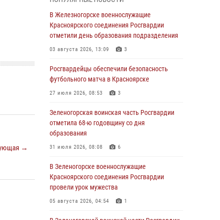
В Красноярске взрывотехники
В Железногорске военнослужащие
спецподразделения Росгвардии уничтожили
Красноярского соединения Росгвардии
артиллерийский снаряд
отметили день образования подразделения
05 августа 2026, 04:52
1
03 августа 2026, 13:09
3
В Красноярске сотрудники
Росгвардейцы обеспечили безопасность
вневедомственной охраны Росгвардии
футбольного матча в Красноярске
задержали подозреваемого в серии краж из
27 июля 2026, 08:53
3
гипермаркета
Зеленогорская воинская часть Росгвардии
04 августа 2026, 09:57
отметила 68-ю годовщину со дня
Сотрудники Росгвардии обеспечили
образования
общественный порядок во время
ующая →
31 июля 2026, 08:08
6
проведения экстремального заплыва в
Дудинке
В Зеленогорске военнослужащие
Красноярского соединения Росгвардии
04 августа 2026, 08:36
1
провели урок мужества
В Красноярске сотрудники Росгвардии
05 августа 2026, 04:54
1
задержали подозреваемого в серии краж из
супермаркета