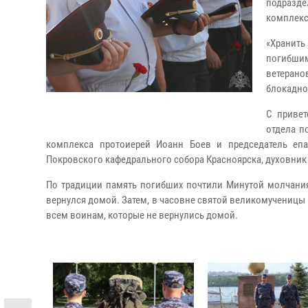
подразд
комплекс
«Хранить
погибши
ветерано
блокадно
С привет
отдела п
комплекса протоиерей Иоанн Боев и председатель еп
Покровского кафедрального собора Красноярска, духовни
По традиции память погибших почтили Минутой молчания,
вернулся домой.
Затем, в часовне святой великомученицы 
всем воинам, которые не вернулись домой.