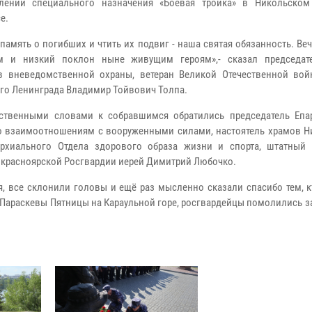
елений специального назначения «Боевая тройка» в Никольско
е.
 память о погибших и чтить их подвиг - наша святая обязанность. Ве
м и низкий поклон ныне живущим героям»,-
сказал председат
в вневедомственной охраны, ветеран Великой Отечественной вой
го Ленинграда Владимир Тойвович Толпа.
ственными словами к собравшимся обратились председатель Епа
о взаимоотношениям с вооруженными силами, настоятель храмов Н
архиального Отдела здорового образа жизни и спорта, штатный
к красноярской Росгвардии иерей Димитрий Любочко.
 все склонили головы и ещё раз мысленно сказали спасибо тем, кт
Параскевы Пятницы на Караульной горе, росгвардейцы помолились з