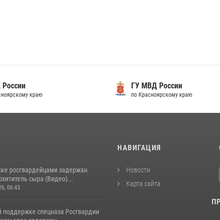
 России
ГУ МВД России
сноярскому краю
по Красноярскому краю
И
НАВИГАЦИЯ
ске росгвардейцами задержан
Новости
хититель сыра (Видео)...
Карта сайта
26, 06:43
П
й поддержке спецназа Росгвардии