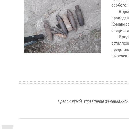
особого 
В дежурн
проведен
Комарова
специал
В ходе о
артилле
представ
вывезены
Пресс-служба Управления Федеральной 