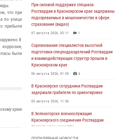
При силовой поддержке спецназа
ряды.
Росгвардии в Красноярском крае задержаны
м, что при
подозреваемые в мошенничестве в сфере
а по улице
страхования (видео)
но прибыли
07 августа 2026, 05:11
1
наружено 8
Соревнования специалистов высотной
коррозии,
подготовки спецподразделений Росгвардии
 были
и взаимодействующих структур прошли в
Красноярском крае
06 августа 2026, 01:59
6
В Красноярске сотрудники Росгвардии
задержали грабителя по ориентировке
05 августа 2026, 11:36
рскому краю
В Зеленогорске военнослужащие
Красноярского соединения Росгвардии
провели урок мужества
05 августа 2026, 04:54
1
ПОПУЛЯРНЫЕ НОВОСТИ