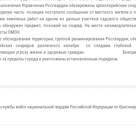
назначения Управления Росгвардии обезврежены артиллерийские сна
ую часть полиции поступило сообщение от местного жителя о то
ии земляных работ на одном из дачных участков садового обществ
 обнаружен предмет, похожий на снаряд. На место незамедлитель
исты ОМОН.
бследования территории, группой разминирования Росгвардии, об
рийских снарядов различного калибра со следами глубокой 
ляющие угрозу жизни и здоровью граждан.
Боеприпасы
 за пределы города и уничтожены установленным порядком.
службы войск национальной гвардии Российской Федерации по Красноя