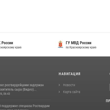
 России
ГУ МВД России
сноярскому краю
по Красноярскому краю
И
НАВИГАЦИЯ
ске росгвардейцами задержан
Новости
хититель сыра (Видео)...
Карта сайта
26, 06:43
П
й поддержке спецназа Росгвардии