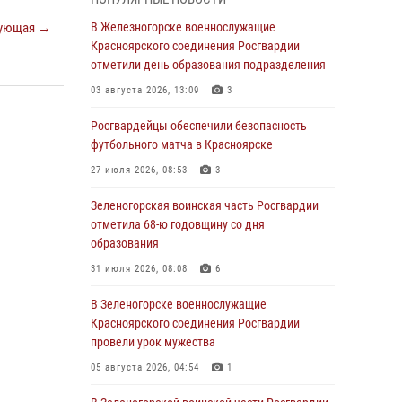
В Красноярске взрывотехники
ующая →
В Железногорске военнослужащие
спецподразделения Росгвардии уничтожили
Красноярского соединения Росгвардии
артиллерийский снаряд
отметили день образования подразделения
05 августа 2026, 04:52
1
03 августа 2026, 13:09
3
В Красноярске сотрудники
Росгвардейцы обеспечили безопасность
вневедомственной охраны Росгвардии
футбольного матча в Красноярске
задержали подозреваемого в серии краж из
27 июля 2026, 08:53
3
гипермаркета
Зеленогорская воинская часть Росгвардии
04 августа 2026, 09:57
отметила 68-ю годовщину со дня
Сотрудники Росгвардии обеспечили
образования
общественный порядок во время
31 июля 2026, 08:08
6
проведения экстремального заплыва в
Дудинке
В Зеленогорске военнослужащие
Красноярского соединения Росгвардии
04 августа 2026, 08:36
1
провели урок мужества
В Красноярске сотрудники Росгвардии
05 августа 2026, 04:54
1
задержали подозреваемого в серии краж из
супермаркета