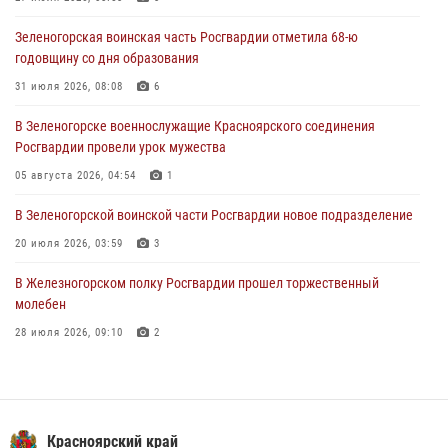
04 августа 2026, 08:36
1
Зеленогорская воинская часть Росгвардии отметила 68-ю
В Красноярске сотрудники Росгвардии задержали подозреваемого
годовщину со дня образования
в серии краж из супермаркета
31 июля 2026, 08:08
6
04 августа 2026, 06:50
В Зеленогорске военнослужащие Красноярского соединения
Военнослужащие Красноярского соединения Росгвардии
Росгвардии провели урок мужества
познакомили отдыхающих детей с тонкостями РХБ защиты
05 августа 2026, 04:54
1
03 августа 2026, 13:12
2
В Зеленогорской воинской части Росгвардии новое подразделение
20 июля 2026, 03:59
3
В Железногорском полку Росгвардии прошел торжественный
молебен
28 июля 2026, 09:10
2
Железногорские росгвардецы получили в руки легендарное оружие
10 июля 2026, 06:18
4
Военнослужащие Росгвардии железногорской воинской части
Красноярский край