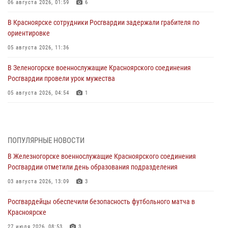
06 августа 2026, 01:59
6
В Красноярске сотрудники Росгвардии задержали грабителя по
ориентировке
05 августа 2026, 11:36
В Зеленогорске военнослужащие Красноярского соединения
Росгвардии провели урок мужества
05 августа 2026, 04:54
1
В Красноярске взрывотехники спецподразделения Росгвардии
уничтожили артиллерийский снаряд
05 августа 2026, 04:52
1
ПОПУЛЯРНЫЕ НОВОСТИ
В Железногорске военнослужащие Красноярского соединения
В Красноярске сотрудники вневедомственной охраны Росгвардии
Росгвардии отметили день образования подразделения
задержали подозреваемого в серии краж из гипермаркета
03 августа 2026, 13:09
3
04 августа 2026, 09:57
Росгвардейцы обеспечили безопасность футбольного матча в
Сотрудники Росгвардии обеспечили общественный порядок во
Красноярске
время проведения экстремального заплыва в Дудинке
27 июля 2026, 08:53
3