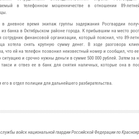
ваемый в телефонном мошенничестве в отношении 89-летне
цы.
е в дневное время экипаж группы задержания Росгвардии полу
» из банка в Октябрьском районе города. К прибывшим на место ро
я сотрудник финансовой организации, который пояснил, что 89-лет
ица хотела снять крупную сумму денег. В ходе разговора клие
ла, что ей на телефон позвонил неизвестный номер и сообщил, что е
ю ситуацию и срочно нужны деньги в сумме 500 000 рублей. Затем за 
 такси и отвез ее в банк для снятия наличных, которые она в п
 его в отдел полиции для дальнейшего разбирательства.
службы войск национальной гвардии Российской Федерации по Красноя