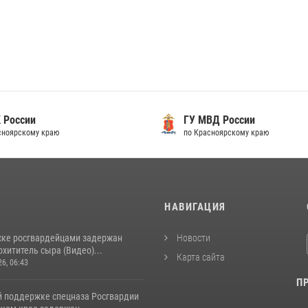
 России
ГУ МВД России
сноярскому краю
по Красноярскому краю
И
НАВИГАЦИЯ
ске росгвардейцами задержан
Новости
хититель сыра (Видео)...
Карта сайта
26, 06:43
П
й поддержке спецназа Росгвардии