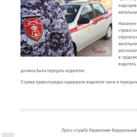
подозре
жительни
Наканун
«тревога
обратилс
жительн
рассказа
в трудну
водитель
должна была передать водителю.
Стражи правопорядка задержали водителя такси и передали
Пресс-служба Управления Федеральной 