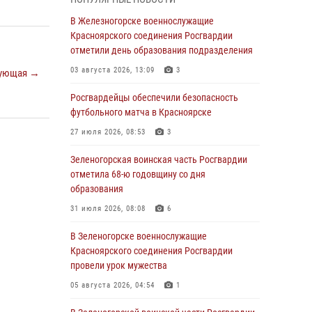
В Красноярске взрывотехники
В Железногорске военнослужащие
спецподразделения Росгвардии уничтожили
Красноярского соединения Росгвардии
артиллерийский снаряд
отметили день образования подразделения
05 августа 2026, 04:52
1
03 августа 2026, 13:09
3
ующая →
В Красноярске сотрудники
Росгвардейцы обеспечили безопасность
вневедомственной охраны Росгвардии
футбольного матча в Красноярске
задержали подозреваемого в серии краж из
27 июля 2026, 08:53
3
гипермаркета
Зеленогорская воинская часть Росгвардии
04 августа 2026, 09:57
отметила 68-ю годовщину со дня
Сотрудники Росгвардии обеспечили
образования
общественный порядок во время
31 июля 2026, 08:08
6
проведения экстремального заплыва в
Дудинке
В Зеленогорске военнослужащие
Красноярского соединения Росгвардии
04 августа 2026, 08:36
1
провели урок мужества
В Красноярске сотрудники Росгвардии
05 августа 2026, 04:54
1
задержали подозреваемого в серии краж из
супермаркета