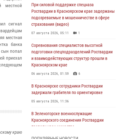
При силовой поддержке спецназа
й местной
Росгвардии в Красноярском крае задержаны
подозреваемые в мошенничестве в сфере
чил сигнал
страхования (видео)
сгвардейцам
07 августа 2026, 05:11
1
няя местная
нтка банка
Соревнования специалистов высотной
е сын попал
подготовки спецподразделений Росгвардии
ней приехал
и взаимодействующих структур прошли в
оследующем
Красноярском крае
06 августа 2026, 01:59
6
В Красноярске сотрудники Росгвардии
задержали грабителя по ориентировке
05 августа 2026, 11:36
В Зеленогорске военнослужащие
Красноярского соединения Росгвардии
провели урок мужества
рскому краю
05 августа 2026, 04:54
1
ПОПУЛЯРНЫЕ НОВОСТИ