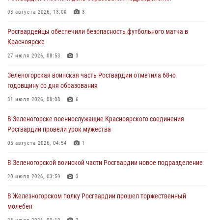
03 августа 2026, 13:09
3
04 августа 2026, 09:57
Росгвардейцы обеспечили безопасность футбольного матча в
Сотрудники Росгвардии обеспечили общественный порядок во
Красноярске
время проведения экстремального заплыва в Дудинке
27 июля 2026, 08:53
3
04 августа 2026, 08:36
1
Зеленогорская воинская часть Росгвардии отметила 68-ю
В Красноярске сотрудники Росгвардии задержали подозреваемого
годовщину со дня образования
в серии краж из супермаркета
31 июля 2026, 08:08
6
04 августа 2026, 06:50
В Зеленогорске военнослужащие Красноярского соединения
Военнослужащие Красноярского соединения Росгвардии
Росгвардии провели урок мужества
познакомили отдыхающих детей с тонкостями РХБ защиты
05 августа 2026, 04:54
1
03 августа 2026, 13:12
2
В Зеленогорской воинской части Росгвардии новое подразделение
20 июля 2026, 03:59
3
В Железногорском полку Росгвардии прошел торжественный
молебен