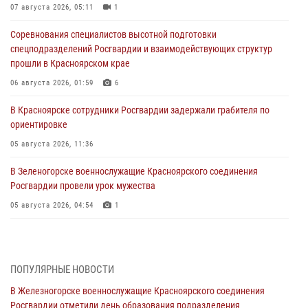
07 августа 2026, 05:11
1
Соревнования специалистов высотной подготовки
спецподразделений Росгвардии и взаимодействующих структур
прошли в Красноярском крае
06 августа 2026, 01:59
6
В Красноярске сотрудники Росгвардии задержали грабителя по
ориентировке
05 августа 2026, 11:36
В Зеленогорске военнослужащие Красноярского соединения
Росгвардии провели урок мужества
05 августа 2026, 04:54
1
В Красноярске взрывотехники спецподразделения Росгвардии
уничтожили артиллерийский снаряд
05 августа 2026, 04:52
1
ПОПУЛЯРНЫЕ НОВОСТИ
В Железногорске военнослужащие Красноярского соединения
В Красноярске сотрудники вневедомственной охраны Росгвардии
Росгвардии отметили день образования подразделения
задержали подозреваемого в серии краж из гипермаркета