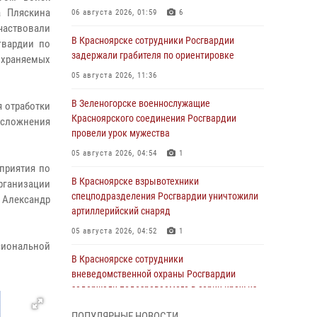
а Пляскина
06 августа 2026, 01:59
6
аствовали
В Красноярске сотрудники Росгвардии
гвардии по
задержали грабителя по ориентировке
охраняемых
05 августа 2026, 11:36
В Зеленогорске военнослужащие
я отработки
Красноярского соединения Росгвардии
осложнения
провели урок мужества
05 августа 2026, 04:54
1
приятия по
В Красноярске взрывотехники
рганизации
спецподразделения Росгвардии уничтожили
 Александр
артиллерийский снаряд
05 августа 2026, 04:52
1
сиональной
В Красноярске сотрудники
вневедомственной охраны Росгвардии
задержали подозреваемого в серии краж из
гипермаркета
ПОПУЛЯРНЫЕ НОВОСТИ