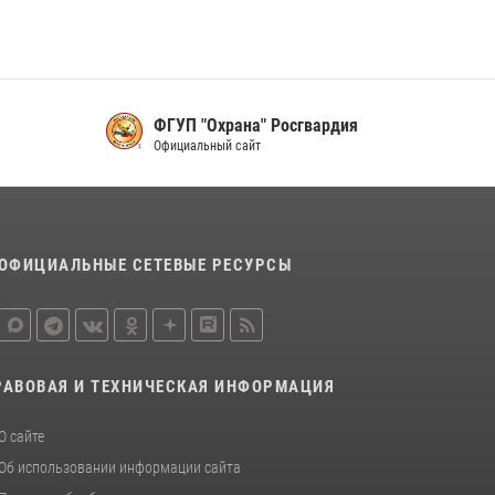
16 июля 2026, 07:42
2
В Красноярском крае завершился военно-
патриотический проект «Ступень к спецназу»,
главным организатором и наставником
которого выступил ОМОН «Ратибор»
ФГУП "Охрана" Росгвардия
Управления Росгвардии по Красноярскому
Официальный сайт
краю.
10 июля 2026, 06:21
3
ОФИЦИАЛЬНЫЕ СЕТЕВЫЕ РЕСУРСЫ
РАВОВАЯ И ТЕХНИЧЕСКАЯ ИНФОРМАЦИЯ
О сайте
Об использовании информации сайта