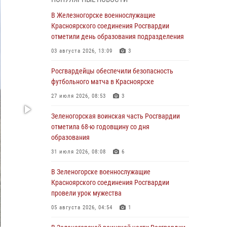
04 августа 2026, 09:57
В Железногорске военнослужащие
Сотрудники Росгвардии обеспечили
Красноярского соединения Росгвардии
общественный порядок во время
отметили день образования подразделения
проведения экстремального заплыва в
03 августа 2026, 13:09
3
Дудинке
Росгвардейцы обеспечили безопасность
04 августа 2026, 08:36
1
футбольного матча в Красноярске
В Красноярске сотрудники Росгвардии
27 июля 2026, 08:53
3
задержали подозреваемого в серии краж из
супермаркета
Зеленогорская воинская часть Росгвардии
отметила 68-ю годовщину со дня
04 августа 2026, 06:50
образования
Военнослужащие Красноярского соединения
31 июля 2026, 08:08
6
Росгвардии познакомили отдыхающих детей
с тонкостями РХБ защиты
В Зеленогорске военнослужащие
Красноярского соединения Росгвардии
03 августа 2026, 13:12
2
провели урок мужества
В Железногорске военнослужащие
05 августа 2026, 04:54
1
Красноярского соединения Росгвардии
отметили день образования подразделения