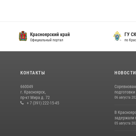
Красноярский край
ГУ СК
Официальный портал
по Кра
КОНТАКТЫ
НОВОСТ
660049
Соревнован
г. Красноярск,
подготовки 
пр-кт Мира д. 72
06 августа 20
+ 7 (391) 222-15-45
В Краснояр
задержали г
05 августа 20