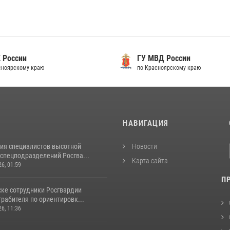
 России
ГУ МВД России
сноярскому краю
по Красноярскому краю
И
НАВИГАЦИЯ
ия специалистов высотной
Новости
спецподразделений Росгва...
Карта сайта
26, 01:59
П
ске сотрудники Росгвардии
рабителя по ориентировк...
26, 11:36