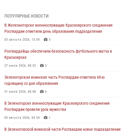
В Красноярске взрывотехники спецподразделения Росгвардии
уничтожили артиллерийский снаряд
05 августа 2026, 04:52
1
ПОПУЛЯРНЫЕ НОВОСТИ
В Железногорске военнослужащие Красноярского соединения
В Красноярске сотрудники вневедомственной охраны Росгвардии
Росгвардии отметили день образования подразделения
задержали подозреваемого в серии краж из гипермаркета
03 августа 2026, 13:09
3
04 августа 2026, 09:57
Росгвардейцы обеспечили безопасность футбольного матча в
Сотрудники Росгвардии обеспечили общественный порядок во
Красноярске
время проведения экстремального заплыва в Дудинке
27 июля 2026, 08:53
3
04 августа 2026, 08:36
1
Зеленогорская воинская часть Росгвардии отметила 68-ю
В Красноярске сотрудники Росгвардии задержали подозреваемого
годовщину со дня образования
в серии краж из супермаркета
31 июля 2026, 08:08
6
04 августа 2026, 06:50
В Зеленогорске военнослужащие Красноярского соединения
Военнослужащие Красноярского соединения Росгвардии
Росгвардии провели урок мужества
познакомили отдыхающих детей с тонкостями РХБ защиты
05 августа 2026, 04:54
1
03 августа 2026, 13:12
2
В Зеленогорской воинской части Росгвардии новое подразделение