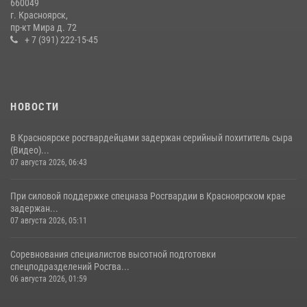
660049
празднования 70-летия города
г. Красноярск,
пр-кт Мира д. 72
21 июля 2026, 01:41
7
+ 7 (391) 222-15-45
НОВОСТИ
В Красноярске росгвардейцами задержан серийный похититель сыра
(Видео)...
07 августа 2026, 06:43
При силовой поддержке спецназа Росгвардии в Красноярском крае
задержан...
07 августа 2026, 05:11
Соревнования специалистов высотной подготовки
спецподразделений Росгва...
06 августа 2026, 01:59