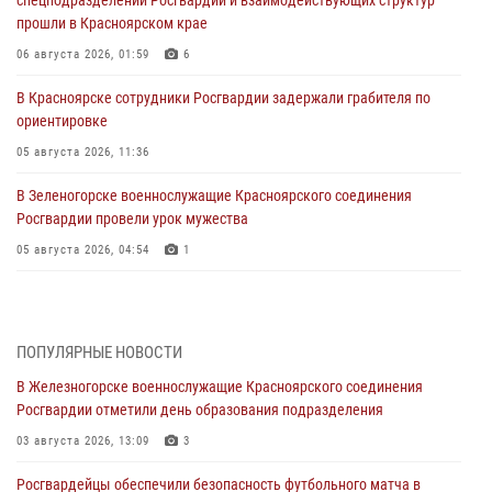
прошли в Красноярском крае
06 августа 2026, 01:59
6
В Красноярске сотрудники Росгвардии задержали грабителя по
ориентировке
05 августа 2026, 11:36
В Зеленогорске военнослужащие Красноярского соединения
Росгвардии провели урок мужества
05 августа 2026, 04:54
1
В Красноярске взрывотехники спецподразделения Росгвардии
уничтожили артиллерийский снаряд
05 августа 2026, 04:52
1
ПОПУЛЯРНЫЕ НОВОСТИ
В Железногорске военнослужащие Красноярского соединения
В Красноярске сотрудники вневедомственной охраны Росгвардии
Росгвардии отметили день образования подразделения
задержали подозреваемого в серии краж из гипермаркета
03 августа 2026, 13:09
3
04 августа 2026, 09:57
Росгвардейцы обеспечили безопасность футбольного матча в
Сотрудники Росгвардии обеспечили общественный порядок во