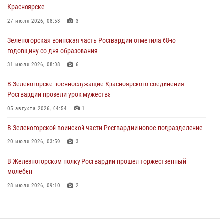
Красноярске
время проведения экстремального заплыва в Дудинке
27 июля 2026, 08:53
3
04 августа 2026, 08:36
1
Зеленогорская воинская часть Росгвардии отметила 68-ю
В Красноярске сотрудники Росгвардии задержали подозреваемого
годовщину со дня образования
в серии краж из супермаркета
31 июля 2026, 08:08
6
04 августа 2026, 06:50
В Зеленогорске военнослужащие Красноярского соединения
Военнослужащие Красноярского соединения Росгвардии
Росгвардии провели урок мужества
познакомили отдыхающих детей с тонкостями РХБ защиты
05 августа 2026, 04:54
1
03 августа 2026, 13:12
2
В Зеленогорской воинской части Росгвардии новое подразделение
20 июля 2026, 03:59
3
В Железногорском полку Росгвардии прошел торжественный
молебен
28 июля 2026, 09:10
2
Железногорские росгвардецы получили в руки легендарное оружие
10 июля 2026, 06:18
4