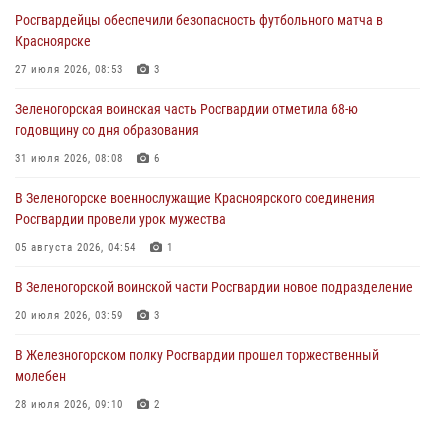
Росгвардейцы обеспечили безопасность футбольного матча в
Сотрудники Росгвардии обеспечили общественный порядок во
Красноярске
время проведения экстремального заплыва в Дудинке
27 июля 2026, 08:53
3
04 августа 2026, 08:36
1
Зеленогорская воинская часть Росгвардии отметила 68-ю
В Красноярске сотрудники Росгвардии задержали подозреваемого
годовщину со дня образования
в серии краж из супермаркета
31 июля 2026, 08:08
6
04 августа 2026, 06:50
В Зеленогорске военнослужащие Красноярского соединения
Военнослужащие Красноярского соединения Росгвардии
Росгвардии провели урок мужества
познакомили отдыхающих детей с тонкостями РХБ защиты
05 августа 2026, 04:54
1
03 августа 2026, 13:12
2
В Зеленогорской воинской части Росгвардии новое подразделение
20 июля 2026, 03:59
3
В Железногорском полку Росгвардии прошел торжественный
молебен
28 июля 2026, 09:10
2
Железногорские росгвардецы получили в руки легендарное оружие