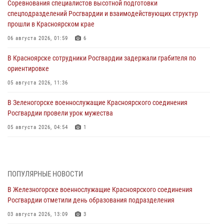
Соревнования специалистов высотной подготовки
спецподразделений Росгвардии и взаимодействующих структур
прошли в Красноярском крае
06 августа 2026, 01:59
6
В Красноярске сотрудники Росгвардии задержали грабителя по
ориентировке
05 августа 2026, 11:36
В Зеленогорске военнослужащие Красноярского соединения
Росгвардии провели урок мужества
05 августа 2026, 04:54
1
В Красноярске взрывотехники спецподразделения Росгвардии
уничтожили артиллерийский снаряд
05 августа 2026, 04:52
1
ПОПУЛЯРНЫЕ НОВОСТИ
В Железногорске военнослужащие Красноярского соединения
В Красноярске сотрудники вневедомственной охраны Росгвардии
Росгвардии отметили день образования подразделения
задержали подозреваемого в серии краж из гипермаркета
03 августа 2026, 13:09
3
04 августа 2026, 09:57