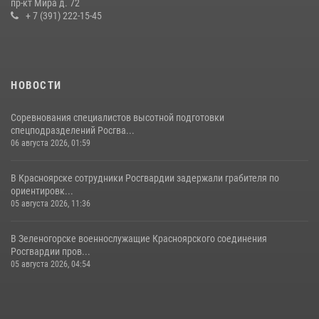
пр-кт Мира д. 72
10 июля 2026, 06:21
3
+ 7 (391) 222-15-45
НОВОСТИ
Соревнования специалистов высотной подготовки
спецподразделений Росгва...
06 августа 2026, 01:59
В Красноярске сотрудники Росгвардии задержали грабителя по
ориентировк...
05 августа 2026, 11:36
В Зеленогорске военнослужащие Красноярского соединения
Росгвардии пров...
05 августа 2026, 04:54