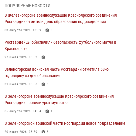
ПОПУЛЯРНЫЕ НОВОСТИ
В Красноярске сотрудники Росгвардии задержали подозреваемого
В Железногорске военнослужащие Красноярского соединения
в серии краж из супермаркета
Росгвардии отметили день образования подразделения
04 августа 2026, 06:50
03 августа 2026, 13:09
3
Военнослужащие Красноярского соединения Росгвардии
Росгвардейцы обеспечили безопасность футбольного матча в
познакомили отдыхающих детей с тонкостями РХБ защиты
Красноярске
03 августа 2026, 13:12
2
27 июля 2026, 08:53
3
В Железногорске военнослужащие Красноярского соединения
Зеленогорская воинская часть Росгвардии отметила 68-ю
Росгвардии отметили день образования подразделения
годовщину со дня образования
03 августа 2026, 13:09
3
31 июля 2026, 08:08
6
Зеленогорская воинская часть Росгвардии отметила 68-ю
В Зеленогорске военнослужащие Красноярского соединения
годовщину со дня образования
Росгвардии провели урок мужества
31 июля 2026, 08:08
6
05 августа 2026, 04:54
1
В Зеленогорской воинской части Росгвардии новое подразделение
20 июля 2026, 03:59
3