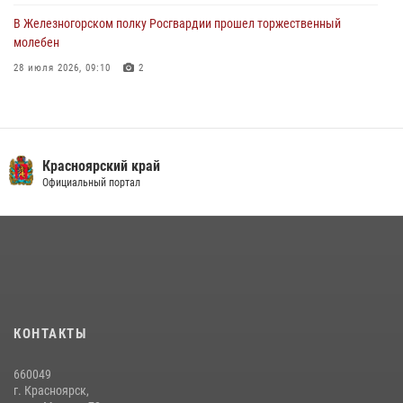
В Железногорском полку Росгвардии прошел торжественный
молебен
28 июля 2026, 09:10
2
В Красноярском соединении и территориальном управлении
Росгвардии начался летний период обучения
08 июля 2026, 09:57
6
Красноярский край
Железногорские росгвардецы получили в руки легендарное оружие
Официальный портал
10 июля 2026, 06:18
4
Военнослужащие Росгвардии железногорской воинской части
Росгвардии получили штатное вооружение
16 июля 2026, 07:42
2
В Красноярском крае завершился военно-патриотический проект
КОНТАКТЫ
«Ступень к спецназу», главным организатором и наставником
которого выступил ОМОН «Ратибор» Управления Росгвардии по
660049
Красноярскому краю.
г. Красноярск,