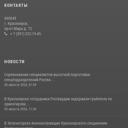
В Красноярском крае завершился военно-патриотический проект
КОНТАКТЫ
«Ступень к спецназу», главным организатором и наставником
которого выступил ОМОН «Ратибор» Управления Росгвардии по
660049
Красноярскому краю.
г. Красноярск,
пр-кт Мира д. 72
10 июля 2026, 06:21
3
+ 7 (391) 222-15-45
НОВОСТИ
Соревнования специалистов высотной подготовки
спецподразделений Росгва...
06 августа 2026, 01:59
В Красноярске сотрудники Росгвардии задержали грабителя по
ориентировк...
05 августа 2026, 11:36
В Зеленогорске военнослужащие Красноярского соединения