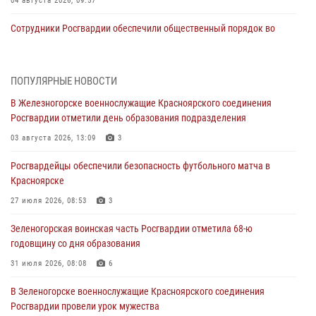
04 августа 2026, 09:57
Сотрудники Росгвардии обеспечили общественный порядок во
время проведения экстремального заплыва в Дудинке
04 августа 2026, 08:36
1
ПОПУЛЯРНЫЕ НОВОСТИ
В Красноярске сотрудники Росгвардии задержали подозреваемого
В Железногорске военнослужащие Красноярского соединения
в серии краж из супермаркета
Росгвардии отметили день образования подразделения
04 августа 2026, 06:50
03 августа 2026, 13:09
3
Военнослужащие Красноярского соединения Росгвардии
Росгвардейцы обеспечили безопасность футбольного матча в
познакомили отдыхающих детей с тонкостями РХБ защиты
Красноярске
03 августа 2026, 13:12
2
27 июля 2026, 08:53
3
В Железногорске военнослужащие Красноярского соединения
Зеленогорская воинская часть Росгвардии отметила 68-ю
Росгвардии отметили день образования подразделения
годовщину со дня образования
03 августа 2026, 13:09
3
31 июля 2026, 08:08
6
Зеленогорская воинская часть Росгвардии отметила 68-ю
В Зеленогорске военнослужащие Красноярского соединения
годовщину со дня образования
Росгвардии провели урок мужества
31 июля 2026, 08:08
6