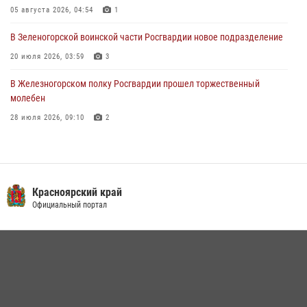
05 августа 2026, 04:54
1
В Зеленогорской воинской части Росгвардии новое подразделение
20 июля 2026, 03:59
3
В Железногорском полку Росгвардии прошел торжественный
молебен
28 июля 2026, 09:10
2
В Красноярском соединении и территориальном управлении
Росгвардии начался летний период обучения
08 июля 2026, 09:57
6
Красноярский край
Железногорские росгвардецы получили в руки легендарное оружие
Официальный портал
10 июля 2026, 06:18
4
Военнослужащие Росгвардии железногорской воинской части
Росгвардии получили штатное вооружение
16 июля 2026, 07:42
2