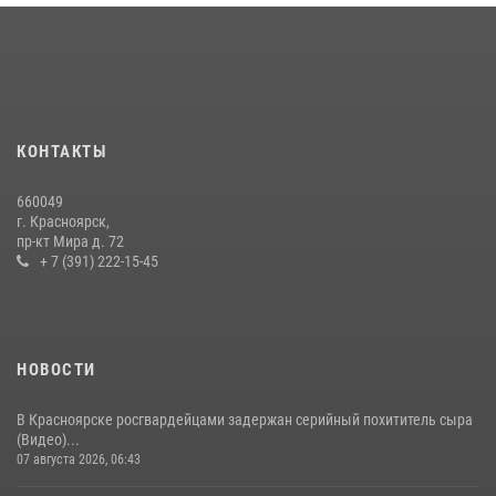
Военнослужащие Росгвардии железногорской воинской части
Росгвардии получили штатное вооружение
16 июля 2026, 07:42
2
В Красноярском крае завершился военно-патриотический проект
КОНТАКТЫ
«Ступень к спецназу», главным организатором и наставником
которого выступил ОМОН «Ратибор» Управления Росгвардии по
660049
Красноярскому краю.
г. Красноярск,
пр-кт Мира д. 72
10 июля 2026, 06:21
3
+ 7 (391) 222-15-45
НОВОСТИ
В Красноярске росгвардейцами задержан серийный похититель сыра
(Видео)...
07 августа 2026, 06:43