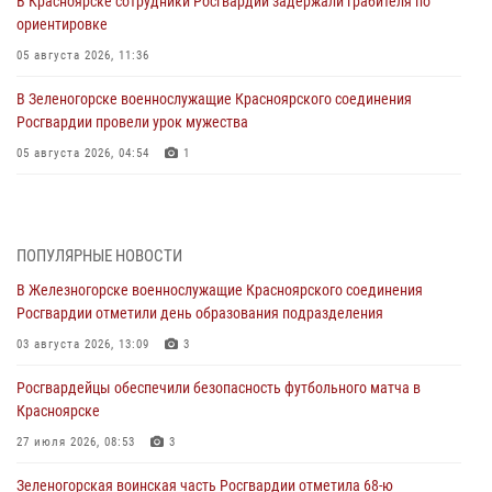
В Красноярске сотрудники Росгвардии задержали грабителя по
ориентировке
05 августа 2026, 11:36
В Зеленогорске военнослужащие Красноярского соединения
Росгвардии провели урок мужества
05 августа 2026, 04:54
1
В Красноярске взрывотехники спецподразделения Росгвардии
уничтожили артиллерийский снаряд
05 августа 2026, 04:52
1
ПОПУЛЯРНЫЕ НОВОСТИ
В Железногорске военнослужащие Красноярского соединения
В Красноярске сотрудники вневедомственной охраны Росгвардии
Росгвардии отметили день образования подразделения
задержали подозреваемого в серии краж из гипермаркета
03 августа 2026, 13:09
3
04 августа 2026, 09:57
Росгвардейцы обеспечили безопасность футбольного матча в
Сотрудники Росгвардии обеспечили общественный порядок во
Красноярске
время проведения экстремального заплыва в Дудинке
27 июля 2026, 08:53
3
04 августа 2026, 08:36
1
Зеленогорская воинская часть Росгвардии отметила 68-ю
В Красноярске сотрудники Росгвардии задержали подозреваемого