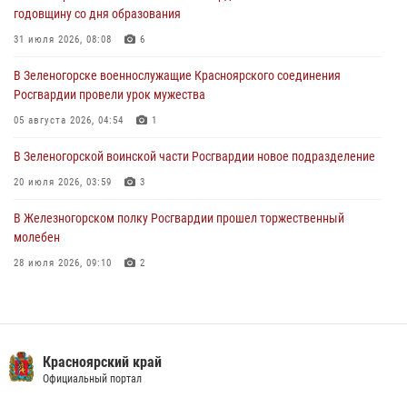
годовщину со дня образования
в серии краж из супермаркета
31 июля 2026, 08:08
6
04 августа 2026, 06:50
В Зеленогорске военнослужащие Красноярского соединения
Военнослужащие Красноярского соединения Росгвардии
Росгвардии провели урок мужества
познакомили отдыхающих детей с тонкостями РХБ защиты
05 августа 2026, 04:54
1
03 августа 2026, 13:12
2
В Зеленогорской воинской части Росгвардии новое подразделение
20 июля 2026, 03:59
3
В Железногорском полку Росгвардии прошел торжественный
молебен
28 июля 2026, 09:10
2
В Красноярском соединении и территориальном управлении
Росгвардии начался летний период обучения
08 июля 2026, 09:57
6
Красноярский край
Железногорские росгвардецы получили в руки легендарное оружие
Официальный портал
10 июля 2026, 06:18
4