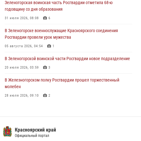
Зеленогорская воинская часть Росгвардии отметила 68-ю
В Красноярске сотрудники Росгвардии задержали подозреваемого
годовщину со дня образования
в серии краж из супермаркета
31 июля 2026, 08:08
6
04 августа 2026, 06:50
В Зеленогорске военнослужащие Красноярского соединения
Военнослужащие Красноярского соединения Росгвардии
Росгвардии провели урок мужества
познакомили отдыхающих детей с тонкостями РХБ защиты
05 августа 2026, 04:54
1
03 августа 2026, 13:12
2
В Зеленогорской воинской части Росгвардии новое подразделение
20 июля 2026, 03:59
3
В Железногорском полку Росгвардии прошел торжественный
молебен
28 июля 2026, 09:10
2
Железногорские росгвардецы получили в руки легендарное оружие
10 июля 2026, 06:18
4
Военнослужащие Росгвардии железногорской воинской части
Красноярский край
Росгвардии получили штатное вооружение
Официальный портал