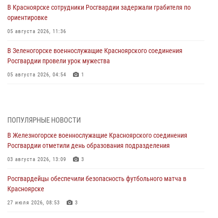
В Красноярске сотрудники Росгвардии задержали грабителя по
ориентировке
05 августа 2026, 11:36
В Зеленогорске военнослужащие Красноярского соединения
Росгвардии провели урок мужества
05 августа 2026, 04:54
1
В Красноярске взрывотехники спецподразделения Росгвардии
уничтожили артиллерийский снаряд
05 августа 2026, 04:52
1
ПОПУЛЯРНЫЕ НОВОСТИ
В Железногорске военнослужащие Красноярского соединения
В Красноярске сотрудники вневедомственной охраны Росгвардии
Росгвардии отметили день образования подразделения
задержали подозреваемого в серии краж из гипермаркета
03 августа 2026, 13:09
3
04 августа 2026, 09:57
Росгвардейцы обеспечили безопасность футбольного матча в
Сотрудники Росгвардии обеспечили общественный порядок во
Красноярске
время проведения экстремального заплыва в Дудинке
27 июля 2026, 08:53
3
04 августа 2026, 08:36
1