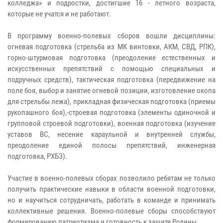
колледжа» и подростки, достигшие 16 - летного возраста,
которые не учатся и не работают.
В программу военно-полевых сборов вошли дисциплины:
огневая подготовка (стрельба из МК винтовки, АКМ, СВД, РПК),
горно-штурмовая подготовка (преодоление естественных и
искусственных препятствий с помощью специальных и
подручных средств), тактическая подготовка (передвижение на
поле боя, выбор и занятие огневой позиции, изготовление окопа
для стрельбы лежа), прикладная физическая подготовка (приемы
рукопашного боя),-строевая подготовка (элементы одиночной и
групповой строевой подготовки), военная подготовка (изучение
уставов ВС, несение караульной и внутренней службы,
преодоление единой полосы препятствий, инженерная
подготовка, РХБЗ).
Участие в военно-полевых сборах позволило ребятам не только
получить практические навыки в области военной подготовки,
но и научиться сотрудничать, работать в команде и принимать
коллективные решения. Военно-полевые сборы способствуют
формированию патриотизма и готовность к защите Родины.