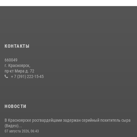
16 июля 2026, 07:42
2
В Красноярском крае завершился военно-патриотический проект
«Ступень к спецназу», главным организатором и наставником
которого выступил ОМОН «Ратибор» Управления Росгвардии по
Красноярскому краю.
10 июля 2026, 06:21
3
КОНТАКТЫ
Росгвардейцы Зеленогорска стали знаковыми участниками
660049
празднования 70-летия города
г. Красноярск,
пр-кт Мира д. 72
21 июля 2026, 01:41
7
+ 7 (391) 222-15-45
НОВОСТИ
В Красноярске росгвардейцами задержан серийный похититель сыра
(Видео)...
07 августа 2026, 06:43