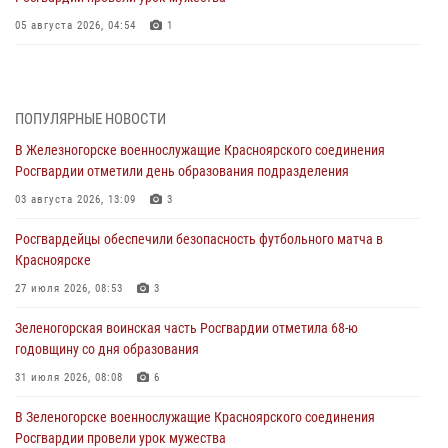
05 августа 2026, 04:54
1
В Красноярске взрывотехники спецподразделения Росгвардии
уничтожили артиллерийский снаряд
05 августа 2026, 04:52
1
ПОПУЛЯРНЫЕ НОВОСТИ
В Железногорске военнослужащие Красноярского соединения
В Красноярске сотрудники вневедомственной охраны Росгвардии
Росгвардии отметили день образования подразделения
задержали подозреваемого в серии краж из гипермаркета
03 августа 2026, 13:09
3
04 августа 2026, 09:57
Росгвардейцы обеспечили безопасность футбольного матча в
Сотрудники Росгвардии обеспечили общественный порядок во
Красноярске
время проведения экстремального заплыва в Дудинке
27 июля 2026, 08:53
3
04 августа 2026, 08:36
1
Зеленогорская воинская часть Росгвардии отметила 68-ю
В Красноярске сотрудники Росгвардии задержали подозреваемого
годовщину со дня образования
в серии краж из супермаркета
31 июля 2026, 08:08
6
04 августа 2026, 06:50
В Зеленогорске военнослужащие Красноярского соединения
Военнослужащие Красноярского соединения Росгвардии
Росгвардии провели урок мужества
познакомили отдыхающих детей с тонкостями РХБ защиты