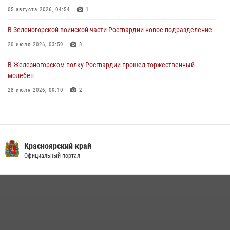
05 августа 2026, 04:54
1
03 августа 2026, 13:12
2
В Зеленогорской воинской части Росгвардии новое подразделение
20 июля 2026, 03:59
3
В Железногорском полку Росгвардии прошел торжественный
молебен
28 июля 2026, 09:10
2
Железногорские росгвардецы получили в руки легендарное оружие
10 июля 2026, 06:18
4
Военнослужащие Росгвардии железногорской воинской части
Красноярский край
Росгвардии получили штатное вооружение
Официальный портал
16 июля 2026, 07:42
2
В Красноярском крае завершился военно-патриотический проект
«Ступень к спецназу», главным организатором и наставником
которого выступил ОМОН «Ратибор» Управления Росгвардии по
Красноярскому краю.