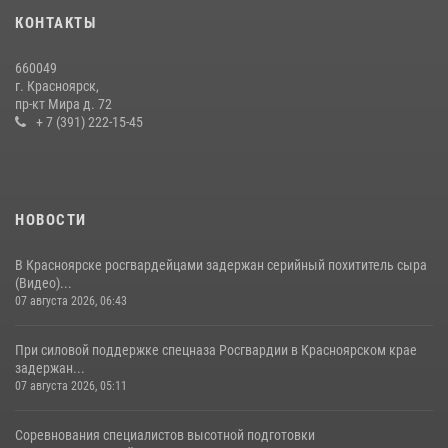
10 июля 2026, 06:21
3
КОНТАКТЫ
Росгвардейцы Зеленогорска стали знаковыми участниками
660049
празднования 70-летия города
г. Красноярск,
пр-кт Мира д. 72
21 июля 2026, 01:41
7
+ 7 (391) 222-15-45
НОВОСТИ
В Красноярске росгвардейцами задержан серийный похититель сыра
(Видео)...
07 августа 2026, 06:43
При силовой поддержке спецназа Росгвардии в Красноярском крае
задержан...
07 августа 2026, 05:11
Соревнования специалистов высотной подготовки