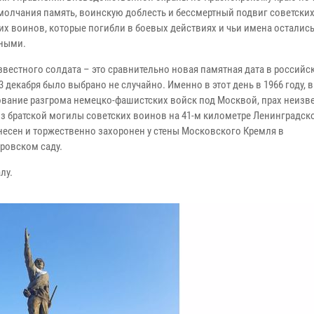
молчания память, воинскую доблесть и бессмертный подвиг советских
их воинов, которые погибли в боевых действиях и чьи имена осталис
ными.
звестного солдата – это сравнительно новая памятная дата в российс
3 декабря было выбрано не случайно. Именно в этот день в 1966 году, в
вание разгрома немецко-фашистских войск под Москвой, прах неизв
из братской могилы советских воинов на 41-м километре Ленинградск
несен и торжественно захоронен у стены Московского Кремля в
ровском саду.
лу.