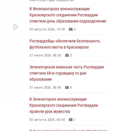
В Красноярске взрывотехники
В Железногорске военнослужащие
спецподразделения Росгвардии уничтожили
Красноярского соединения Росгвардии
артиллерийский снаряд
отметили день образования подразделения
05 августа 2026, 04:52
1
03 августа 2026, 13:09
3
В Красноярске сотрудники
Росгвардейцы обеспечили безопасность
вневедомственной охраны Росгвардии
футбольного матча в Красноярске
задержали подозреваемого в серии краж из
27 июля 2026, 08:53
3
гипермаркета
Зеленогорская воинская часть Росгвардии
04 августа 2026, 09:57
отметила 68-ю годовщину со дня
Сотрудники Росгвардии обеспечили
образования
общественный порядок во время
31 июля 2026, 08:08
6
проведения экстремального заплыва в
Дудинке
В Зеленогорске военнослужащие
Красноярского соединения Росгвардии
04 августа 2026, 08:36
1
провели урок мужества
В Красноярске сотрудники Росгвардии
05 августа 2026, 04:54
1
задержали подозреваемого в серии краж из
супермаркета