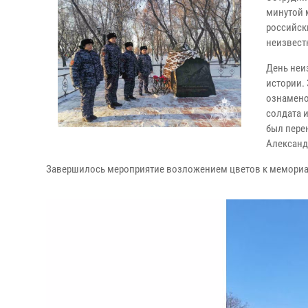
минутой 
российск
неизвест
День неи
истории. 
ознамено
солдата 
был пере
Александ
Завершилось мероприятие возложением цветов к мемориа