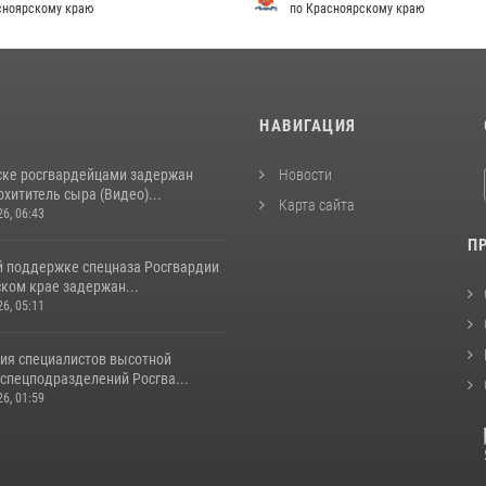
сноярскому краю
по Красноярскому краю
И
НАВИГАЦИЯ
ске росгвардейцами задержан
Новости
хититель сыра (Видео)...
Карта сайта
26, 06:43
П
й поддержке спецназа Росгвардии
ком крае задержан...
26, 05:11
ия специалистов высотной
спецподразделений Росгва...
26, 01:59