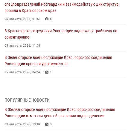
спецподразделений Росгвардии и взаимодействующих структур
прошли в Красноярском крае
06 августа 2026, 01:59
6
В Красноярске сотрудники Росгвардии задержали грабителя по
ориентировке
05 августа 2026, 11:36
В Зеленогорске военнослужащие Красноярского соединения
Росгвардии провели урок мужества
05 августа 2026, 04:54
1
В Красноярске взрывотехники спецподразделения Росгвардии
уничтожили артиллерийский снаряд
05 августа 2026, 04:52
1
ПОПУЛЯРНЫЕ НОВОСТИ
В Железногорске военнослужащие Красноярского соединения
В Красноярске сотрудники вневедомственной охраны Росгвардии
Росгвардии отметили день образования подразделения
задержали подозреваемого в серии краж из гипермаркета
03 августа 2026, 13:09
3
04 августа 2026, 09:57