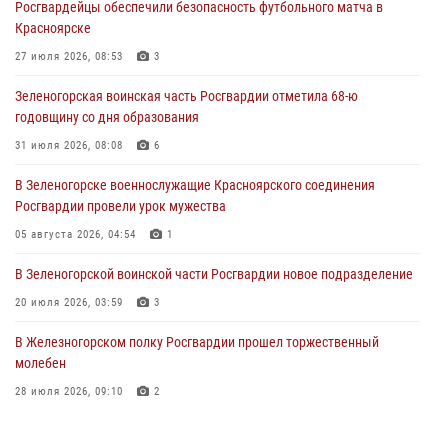
Росгвардейцы обеспечили безопасность футбольного матча в
Сотрудники Росгвардии обеспечили общественный порядок во
Красноярске
время проведения экстремального заплыва в Дудинке
27 июля 2026, 08:53
3
04 августа 2026, 08:36
1
Зеленогорская воинская часть Росгвардии отметила 68-ю
В Красноярске сотрудники Росгвардии задержали подозреваемого
годовщину со дня образования
в серии краж из супермаркета
31 июля 2026, 08:08
6
04 августа 2026, 06:50
В Зеленогорске военнослужащие Красноярского соединения
Военнослужащие Красноярского соединения Росгвардии
Росгвардии провели урок мужества
познакомили отдыхающих детей с тонкостями РХБ защиты
05 августа 2026, 04:54
1
03 августа 2026, 13:12
2
В Зеленогорской воинской части Росгвардии новое подразделение
20 июля 2026, 03:59
3
В Железногорском полку Росгвардии прошел торжественный
молебен
28 июля 2026, 09:10
2
Железногорские росгвардецы получили в руки легендарное оружие