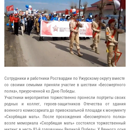
Сотрудники и работники Росгвардии по Ужурскому округу вместе
со своими семьями приняли участие в шествии «Бессмертного
полка», приуроченной ко Дню Победы.
Участники мероприятия торжественно пронесли портреты своих
родных и коллег, героев-защитников Отечества от здания
военного комиссариата до привокзальной площади к монументу
«Скорбящая мать». После прохождения «Бессмертного полка»
возле мемориала «Скорбящая мать» состоялся торжественный
митинг в честь 81‑й годовщины Великой Победы. У Вечного огня