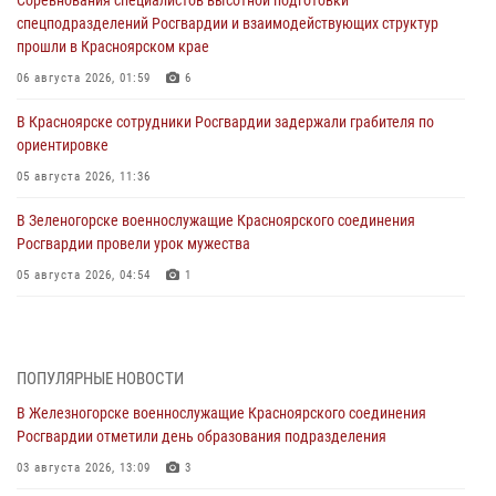
спецподразделений Росгвардии и взаимодействующих структур
прошли в Красноярском крае
06 августа 2026, 01:59
6
В Красноярске сотрудники Росгвардии задержали грабителя по
ориентировке
05 августа 2026, 11:36
В Зеленогорске военнослужащие Красноярского соединения
Росгвардии провели урок мужества
05 августа 2026, 04:54
1
В Красноярске взрывотехники спецподразделения Росгвардии
уничтожили артиллерийский снаряд
05 августа 2026, 04:52
1
ПОПУЛЯРНЫЕ НОВОСТИ
В Железногорске военнослужащие Красноярского соединения
В Красноярске сотрудники вневедомственной охраны Росгвардии
Росгвардии отметили день образования подразделения
задержали подозреваемого в серии краж из гипермаркета
03 августа 2026, 13:09
3
04 августа 2026, 09:57