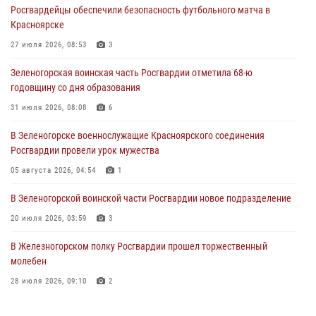
Росгвардейцы обеспечили безопасность футбольного матча в
Сотрудники Росгвардии обеспечили общественный порядок во
Красноярске
время проведения экстремального заплыва в Дудинке
27 июля 2026, 08:53
3
04 августа 2026, 08:36
1
Зеленогорская воинская часть Росгвардии отметила 68-ю
В Красноярске сотрудники Росгвардии задержали подозреваемого
годовщину со дня образования
в серии краж из супермаркета
31 июля 2026, 08:08
6
04 августа 2026, 06:50
В Зеленогорске военнослужащие Красноярского соединения
Военнослужащие Красноярского соединения Росгвардии
Росгвардии провели урок мужества
познакомили отдыхающих детей с тонкостями РХБ защиты
05 августа 2026, 04:54
1
03 августа 2026, 13:12
2
В Зеленогорской воинской части Росгвардии новое подразделение
20 июля 2026, 03:59
3
В Железногорском полку Росгвардии прошел торжественный
молебен
28 июля 2026, 09:10
2
Железногорские росгвардецы получили в руки легендарное оружие