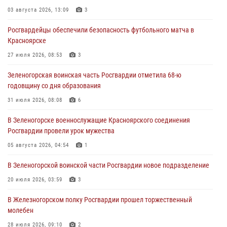
03 августа 2026, 13:09
3
04 августа 2026, 09:57
Росгвардейцы обеспечили безопасность футбольного матча в
Сотрудники Росгвардии обеспечили общественный порядок во
Красноярске
время проведения экстремального заплыва в Дудинке
27 июля 2026, 08:53
3
04 августа 2026, 08:36
1
Зеленогорская воинская часть Росгвардии отметила 68-ю
В Красноярске сотрудники Росгвардии задержали подозреваемого
годовщину со дня образования
в серии краж из супермаркета
31 июля 2026, 08:08
6
04 августа 2026, 06:50
В Зеленогорске военнослужащие Красноярского соединения
Военнослужащие Красноярского соединения Росгвардии
Росгвардии провели урок мужества
познакомили отдыхающих детей с тонкостями РХБ защиты
05 августа 2026, 04:54
1
03 августа 2026, 13:12
2
В Зеленогорской воинской части Росгвардии новое подразделение
20 июля 2026, 03:59
3
В Железногорском полку Росгвардии прошел торжественный
молебен
28 июля 2026, 09:10
2