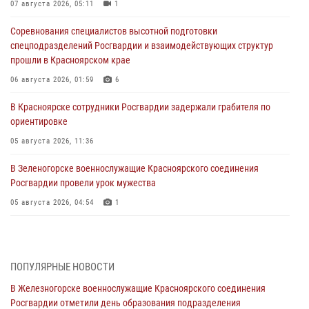
07 августа 2026, 05:11
1
Соревнования специалистов высотной подготовки
спецподразделений Росгвардии и взаимодействующих структур
прошли в Красноярском крае
06 августа 2026, 01:59
6
В Красноярске сотрудники Росгвардии задержали грабителя по
ориентировке
05 августа 2026, 11:36
В Зеленогорске военнослужащие Красноярского соединения
Росгвардии провели урок мужества
05 августа 2026, 04:54
1
В Красноярске взрывотехники спецподразделения Росгвардии
уничтожили артиллерийский снаряд
05 августа 2026, 04:52
1
ПОПУЛЯРНЫЕ НОВОСТИ
В Железногорске военнослужащие Красноярского соединения
В Красноярске сотрудники вневедомственной охраны Росгвардии
Росгвардии отметили день образования подразделения
задержали подозреваемого в серии краж из гипермаркета