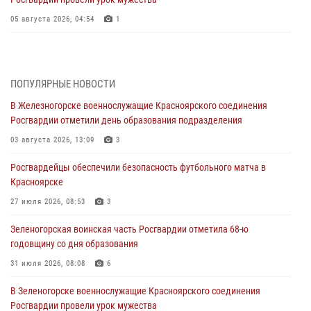
05 августа 2026, 04:54
1
В Красноярске взрывотехники спецподразделения Росгвардии
уничтожили артиллерийский снаряд
05 августа 2026, 04:52
1
ПОПУЛЯРНЫЕ НОВОСТИ
В Железногорске военнослужащие Красноярского соединения
В Красноярске сотрудники вневедомственной охраны Росгвардии
Росгвардии отметили день образования подразделения
задержали подозреваемого в серии краж из гипермаркета
03 августа 2026, 13:09
3
04 августа 2026, 09:57
Росгвардейцы обеспечили безопасность футбольного матча в
Сотрудники Росгвардии обеспечили общественный порядок во
Красноярске
время проведения экстремального заплыва в Дудинке
27 июля 2026, 08:53
3
04 августа 2026, 08:36
1
Зеленогорская воинская часть Росгвардии отметила 68-ю
В Красноярске сотрудники Росгвардии задержали подозреваемого
годовщину со дня образования
в серии краж из супермаркета
31 июля 2026, 08:08
6
04 августа 2026, 06:50
В Зеленогорске военнослужащие Красноярского соединения
Военнослужащие Красноярского соединения Росгвардии
Росгвардии провели урок мужества
познакомили отдыхающих детей с тонкостями РХБ защиты