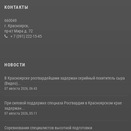
В Красноярском крае завершился военно-патриотический проект
КОНТАКТЫ
«Ступень к спецназу», главным организатором и наставником
которого выступил ОМОН «Ратибор» Управления Росгвардии по
660049
Красноярскому краю.
г. Красноярск,
пр-кт Мира д. 72
10 июля 2026, 06:21
3
+ 7 (391) 222-15-45
НОВОСТИ
В Красноярске росгвардейцами задержан серийный похититель сыра
(Видео)...
07 августа 2026, 06:43
При силовой поддержке спецназа Росгвардии в Красноярском крае
задержан...
07 августа 2026, 05:11
Соревнования специалистов высотной подготовки