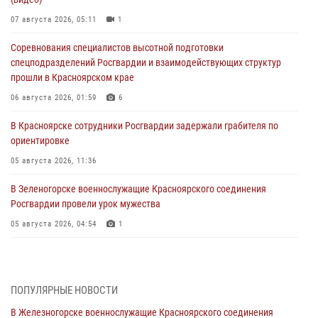
07 августа 2026, 05:11
1
Соревнования специалистов высотной подготовки
спецподразделений Росгвардии и взаимодействующих структур
прошли в Красноярском крае
06 августа 2026, 01:59
6
В Красноярске сотрудники Росгвардии задержали грабителя по
ориентировке
05 августа 2026, 11:36
В Зеленогорске военнослужащие Красноярского соединения
Росгвардии провели урок мужества
05 августа 2026, 04:54
1
В Красноярске взрывотехники спецподразделения Росгвардии
уничтожили артиллерийский снаряд
05 августа 2026, 04:52
1
ПОПУЛЯРНЫЕ НОВОСТИ
В Железногорске военнослужащие Красноярского соединения
В Красноярске сотрудники вневедомственной охраны Росгвардии