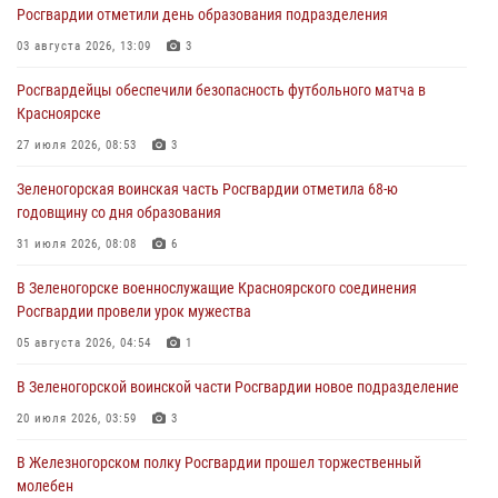
Росгвардии отметили день образования подразделения
задержали подозреваемого в серии краж из гипермаркета
03 августа 2026, 13:09
3
04 августа 2026, 09:57
Росгвардейцы обеспечили безопасность футбольного матча в
Сотрудники Росгвардии обеспечили общественный порядок во
Красноярске
время проведения экстремального заплыва в Дудинке
27 июля 2026, 08:53
3
04 августа 2026, 08:36
1
Зеленогорская воинская часть Росгвардии отметила 68-ю
В Красноярске сотрудники Росгвардии задержали подозреваемого
годовщину со дня образования
в серии краж из супермаркета
31 июля 2026, 08:08
6
04 августа 2026, 06:50
В Зеленогорске военнослужащие Красноярского соединения
Военнослужащие Красноярского соединения Росгвардии
Росгвардии провели урок мужества
познакомили отдыхающих детей с тонкостями РХБ защиты
05 августа 2026, 04:54
1
03 августа 2026, 13:12
2
В Зеленогорской воинской части Росгвардии новое подразделение
20 июля 2026, 03:59
3
В Железногорском полку Росгвардии прошел торжественный
молебен