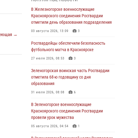
В Красноярске взрывотехники
В Железногорске военнослужащие
спецподразделения Росгвардии уничтожили
Красноярского соединения Росгвардии
артиллерийский снаряд
отметили день образования подразделения
05 августа 2026, 04:52
1
03 августа 2026, 13:09
3
ующая →
В Красноярске сотрудники
Росгвардейцы обеспечили безопасность
вневедомственной охраны Росгвардии
футбольного матча в Красноярске
задержали подозреваемого в серии краж из
27 июля 2026, 08:53
3
гипермаркета
Зеленогорская воинская часть Росгвардии
04 августа 2026, 09:57
отметила 68-ю годовщину со дня
Сотрудники Росгвардии обеспечили
образования
общественный порядок во время
31 июля 2026, 08:08
6
проведения экстремального заплыва в
Дудинке
В Зеленогорске военнослужащие
Красноярского соединения Росгвардии
04 августа 2026, 08:36
1
провели урок мужества
В Красноярске сотрудники Росгвардии
05 августа 2026, 04:54
1
задержали подозреваемого в серии краж из
супермаркета