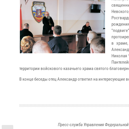
священн
Невског
Росгвард
рождения
"подвиг
протоире
в храме,
Алексан
Николая 
Пантеле
территории войскового казачьего храма святого благоверн
В конце беседы отец Александр ответил на интересующие 
Пресс-служба Управления Федеральной 