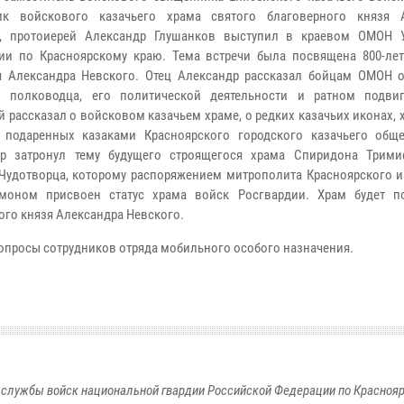
ик войскового казачьего храма святого благоверного князя 
о, протоиерей Александр Глушанков выступил в краевом ОМОН 
ии по Красноярскому краю. Тема встречи была посвящена 800-ле
 Александра Невского. Отец Александр рассказал бойцам ОМОН 
е" полководца, его политической деятельности и ратном подви
й рассказал о войсковом казачьем храме, о редких казачьих иконах,
 подаренных казаками Красноярского городского казачьего обще
др затронул тему будущего строящегося храма Спиридона Трими
Чудотворца, которому распоряжением митрополита Красноярского и
ймоном присвоен статус храма войск Росгвардии. Храм будет п
ого князя Александра Невского.
вопросы сотрудников отряда мобильного особого назначения.
службы войск национальной гвардии Российской Федерации по Красноя