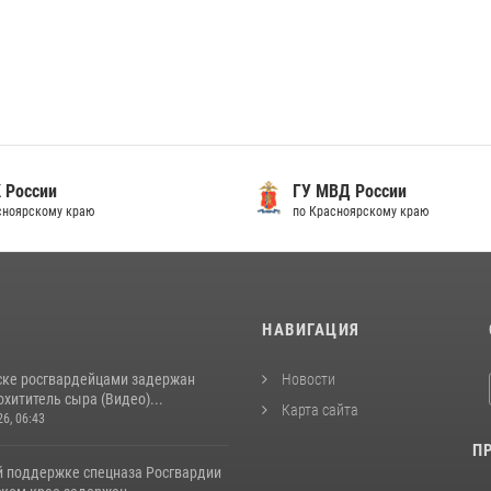
 России
ГУ МВД России
сноярскому краю
по Красноярскому краю
И
НАВИГАЦИЯ
ске росгвардейцами задержан
Новости
хититель сыра (Видео)...
Карта сайта
26, 06:43
П
й поддержке спецназа Росгвардии