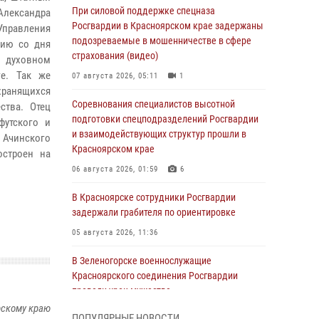
При силовой поддержке спецназа
Александра
Росгвардии в Красноярском крае задержаны
Управления
подозреваемые в мошенничестве в сфере
тию со дня
страхования (видео)
о духовном
ге. Так же
07 августа 2026, 05:11
1
 хранящихся
Соревнования специалистов высотной
ства. Отец
подготовки спецподразделений Росгвардии
футского и
и взаимодействующих структур прошли в
 Ачинского
Красноярском крае
остроен на
06 августа 2026, 01:59
6
В Красноярске сотрудники Росгвардии
задержали грабителя по ориентировке
05 августа 2026, 11:36
В Зеленогорске военнослужащие
Красноярского соединения Росгвардии
провели урок мужества
рскому краю
05 августа 2026, 04:54
1
ПОПУЛЯРНЫЕ НОВОСТИ