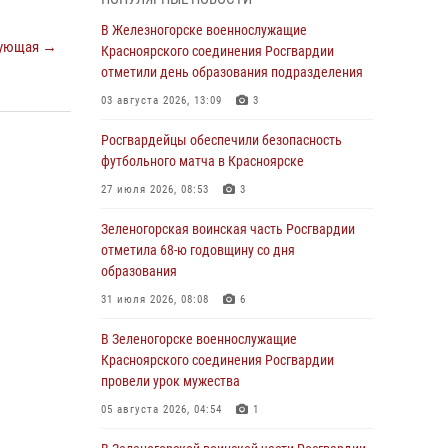
В Красноярске взрывотехники
В Железногорске военнослужащие
ующая →
спецподразделения Росгвардии уничтожили
Красноярского соединения Росгвардии
артиллерийский снаряд
отметили день образования подразделения
05 августа 2026, 04:52
1
03 августа 2026, 13:09
3
В Красноярске сотрудники
Росгвардейцы обеспечили безопасность
вневедомственной охраны Росгвардии
футбольного матча в Красноярске
задержали подозреваемого в серии краж из
27 июля 2026, 08:53
3
гипермаркета
Зеленогорская воинская часть Росгвардии
04 августа 2026, 09:57
отметила 68-ю годовщину со дня
Сотрудники Росгвардии обеспечили
образования
общественный порядок во время
31 июля 2026, 08:08
6
проведения экстремального заплыва в
Дудинке
В Зеленогорске военнослужащие
Красноярского соединения Росгвардии
04 августа 2026, 08:36
1
провели урок мужества
В Красноярске сотрудники Росгвардии
05 августа 2026, 04:54
1
задержали подозреваемого в серии краж из
супермаркета