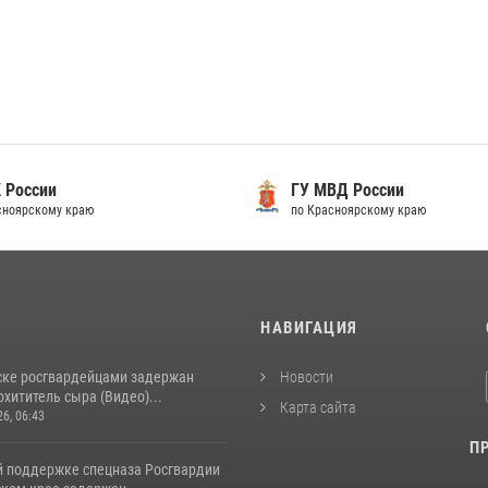
 России
ГУ МВД России
сноярскому краю
по Красноярскому краю
И
НАВИГАЦИЯ
ске росгвардейцами задержан
Новости
хититель сыра (Видео)...
Карта сайта
26, 06:43
П
й поддержке спецназа Росгвардии