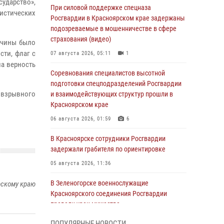
ударство»,
При силовой поддержке спецназа
истических
Росгвардии в Красноярском крае задержаны
подозреваемые в мошенничестве в сфере
страхования (видео)
жчины было
ти, флаг с
07 августа 2026, 05:11
1
на верность
Соревнования специалистов высотной
подготовки спецподразделений Росгвардии
 взрывного
и взаимодействующих структур прошли в
Красноярском крае
06 августа 2026, 01:59
6
В Красноярске сотрудники Росгвардии
задержали грабителя по ориентировке
05 августа 2026, 11:36
В Зеленогорске военнослужащие
рскому краю
Красноярского соединения Росгвардии
провели урок мужества
05 августа 2026, 04:54
1
ПОПУЛЯРНЫЕ НОВОСТИ