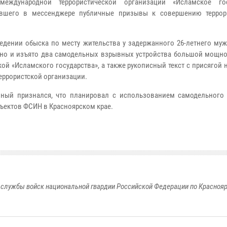
международной террористической организации «Исламское гос
ившего в мессенджере публичные призывы к совершению террор
едении обыска по месту жительства у задержанного 26-летнего му
но и изъято два самодельных взрывных устройства большой мощнос
ой «Исламского государства», а также рукописный текст с присягой 
террористской организации.
ный признался, что планировал с использованием самодельного
бъектов ФСИН в Красноярском крае.
службы войск национальной гвардии Российской Федерации по Красноя