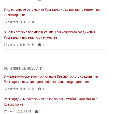
В Красноярске сотрудники Росгвардии задержали грабителя по
ориентировке
05 августа 2026, 11:36
В Зеленогорске военнослужащие Красноярского соединения
Росгвардии провели урок мужества
05 августа 2026, 04:54
1
В Красноярске взрывотехники спецподразделения Росгвардии
уничтожили артиллерийский снаряд
05 августа 2026, 04:52
1
ПОПУЛЯРНЫЕ НОВОСТИ
В Железногорске военнослужащие Красноярского соединения
В Красноярске сотрудники вневедомственной охраны Росгвардии
Росгвардии отметили день образования подразделения
задержали подозреваемого в серии краж из гипермаркета
03 августа 2026, 13:09
3
04 августа 2026, 09:57
Росгвардейцы обеспечили безопасность футбольного матча в
Сотрудники Росгвардии обеспечили общественный порядок во
Красноярске
время проведения экстремального заплыва в Дудинке
27 июля 2026, 08:53
3
04 августа 2026, 08:36
1