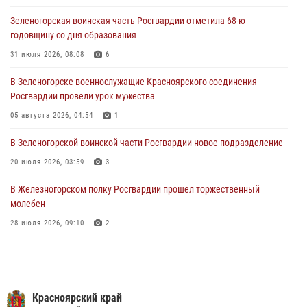
Зеленогорская воинская часть Росгвардии отметила 68-ю
В Красноярске сотрудники Росгвардии задержали подозреваемого
годовщину со дня образования
в серии краж из супермаркета
31 июля 2026, 08:08
6
04 августа 2026, 06:50
В Зеленогорске военнослужащие Красноярского соединения
Военнослужащие Красноярского соединения Росгвардии
Росгвардии провели урок мужества
познакомили отдыхающих детей с тонкостями РХБ защиты
05 августа 2026, 04:54
1
03 августа 2026, 13:12
2
В Зеленогорской воинской части Росгвардии новое подразделение
20 июля 2026, 03:59
3
В Железногорском полку Росгвардии прошел торжественный
молебен
28 июля 2026, 09:10
2
Железногорские росгвардецы получили в руки легендарное оружие
10 июля 2026, 06:18
4
Военнослужащие Росгвардии железногорской воинской части
Красноярский край