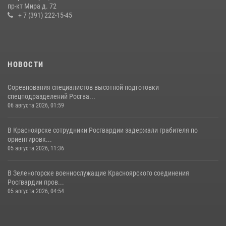
пр-кт Мира д. 72
10 июля 2026, 06:21
3
+ 7 (391) 222-15-45
НОВОСТИ
Соревнования специалистов высотной подготовки
спецподразделений Росгва...
06 августа 2026, 01:59
В Красноярске сотрудники Росгвардии задержали грабителя по
ориентировк...
05 августа 2026, 11:36
В Зеленогорске военнослужащие Красноярского соединения
Росгвардии пров...
05 августа 2026, 04:54