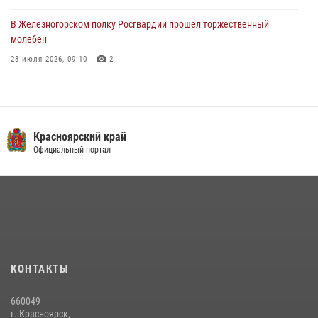
В Железногорском полку Росгвардии прошел торжественный
молебен
28 июля 2026, 09:10
2
В Красноярском соединении и территориальном управлении
Росгвардии начался летний период обучения
08 июля 2026, 09:57
6
Красноярский край
Железногорские росгвардецы получили в руки легендарное оружие
Официальный портал
10 июля 2026, 06:18
4
Военнослужащие Росгвардии железногорской воинской части
Росгвардии получили штатное вооружение
16 июля 2026, 07:42
2
В Красноярском крае завершился военно-патриотический проект
КОНТАКТЫ
«Ступень к спецназу», главным организатором и наставником
которого выступил ОМОН «Ратибор» Управления Росгвардии по
660049
Красноярскому краю.
г. Красноярск,