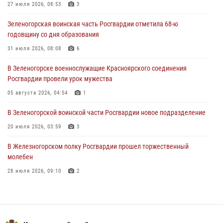
27 июля 2026, 08:53
3
04 августа 2026, 08:36
1
Зеленогорская воинская часть Росгвардии отметила 68-ю
В Красноярске сотрудники Росгвардии задержали подозреваемого
годовщину со дня образования
в серии краж из супермаркета
31 июля 2026, 08:08
6
04 августа 2026, 06:50
В Зеленогорске военнослужащие Красноярского соединения
Военнослужащие Красноярского соединения Росгвардии
Росгвардии провели урок мужества
познакомили отдыхающих детей с тонкостями РХБ защиты
05 августа 2026, 04:54
1
03 августа 2026, 13:12
2
В Зеленогорской воинской части Росгвардии новое подразделение
20 июля 2026, 03:59
3
В Железногорском полку Росгвардии прошел торжественный
молебен
28 июля 2026, 09:10
2
Железногорские росгвардецы получили в руки легендарное оружие
10 июля 2026, 06:18
4