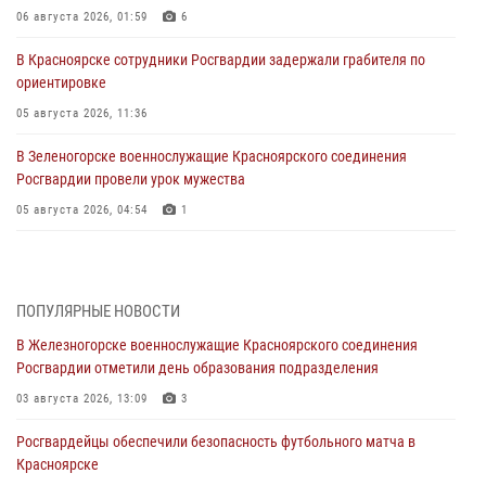
06 августа 2026, 01:59
6
В Красноярске сотрудники Росгвардии задержали грабителя по
ориентировке
05 августа 2026, 11:36
В Зеленогорске военнослужащие Красноярского соединения
Росгвардии провели урок мужества
05 августа 2026, 04:54
1
В Красноярске взрывотехники спецподразделения Росгвардии
уничтожили артиллерийский снаряд
05 августа 2026, 04:52
1
ПОПУЛЯРНЫЕ НОВОСТИ
В Железногорске военнослужащие Красноярского соединения
В Красноярске сотрудники вневедомственной охраны Росгвардии
Росгвардии отметили день образования подразделения
задержали подозреваемого в серии краж из гипермаркета
03 августа 2026, 13:09
3
04 августа 2026, 09:57
Росгвардейцы обеспечили безопасность футбольного матча в
Сотрудники Росгвардии обеспечили общественный порядок во
Красноярске
время проведения экстремального заплыва в Дудинке