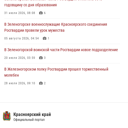
В Красноярске сотрудники Росгвардии задержали подозреваемого
годовщину со дня образования
в серии краж из супермаркета
31 июля 2026, 08:08
6
04 августа 2026, 06:50
В Зеленогорске военнослужащие Красноярского соединения
Военнослужащие Красноярского соединения Росгвардии
Росгвардии провели урок мужества
познакомили отдыхающих детей с тонкостями РХБ защиты
05 августа 2026, 04:54
1
03 августа 2026, 13:12
2
В Зеленогорской воинской части Росгвардии новое подразделение
20 июля 2026, 03:59
3
В Железногорском полку Росгвардии прошел торжественный
молебен
28 июля 2026, 09:10
2
В Красноярском соединении и территориальном управлении
Росгвардии начался летний период обучения
08 июля 2026, 09:57
6
Красноярский край
Железногорские росгвардецы получили в руки легендарное оружие
Официальный портал