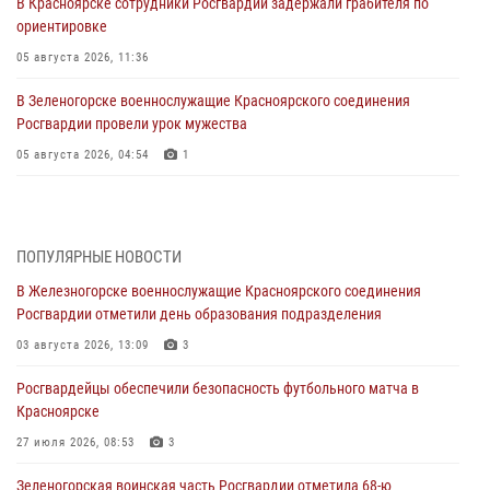
В Красноярске сотрудники Росгвардии задержали грабителя по
ориентировке
05 августа 2026, 11:36
В Зеленогорске военнослужащие Красноярского соединения
Росгвардии провели урок мужества
05 августа 2026, 04:54
1
В Красноярске взрывотехники спецподразделения Росгвардии
уничтожили артиллерийский снаряд
05 августа 2026, 04:52
1
ПОПУЛЯРНЫЕ НОВОСТИ
В Железногорске военнослужащие Красноярского соединения
В Красноярске сотрудники вневедомственной охраны Росгвардии
Росгвардии отметили день образования подразделения
задержали подозреваемого в серии краж из гипермаркета
03 августа 2026, 13:09
3
04 августа 2026, 09:57
Росгвардейцы обеспечили безопасность футбольного матча в
Сотрудники Росгвардии обеспечили общественный порядок во
Красноярске
время проведения экстремального заплыва в Дудинке
27 июля 2026, 08:53
3
04 августа 2026, 08:36
1
Зеленогорская воинская часть Росгвардии отметила 68-ю