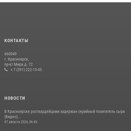
10 июля 2026, 06:18
4
Военнослужащие Росгвардии железногорской воинской части
Росгвардии получили штатное вооружение
16 июля 2026, 07:42
2
В Красноярском крае завершился военно-патриотический проект
КОНТАКТЫ
«Ступень к спецназу», главным организатором и наставником
которого выступил ОМОН «Ратибор» Управления Росгвардии по
660049
Красноярскому краю.
г. Красноярск,
пр-кт Мира д. 72
10 июля 2026, 06:21
3
+ 7 (391) 222-15-45
НОВОСТИ
В Красноярске росгвардейцами задержан серийный похититель сыра
(Видео)...
07 августа 2026, 06:43