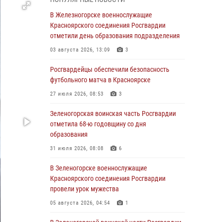
04 августа 2026, 09:57
В Железногорске военнослужащие
Сотрудники Росгвардии обеспечили
Красноярского соединения Росгвардии
общественный порядок во время
отметили день образования подразделения
проведения экстремального заплыва в
03 августа 2026, 13:09
3
Дудинке
Росгвардейцы обеспечили безопасность
04 августа 2026, 08:36
1
футбольного матча в Красноярске
В Красноярске сотрудники Росгвардии
27 июля 2026, 08:53
3
задержали подозреваемого в серии краж из
супермаркета
Зеленогорская воинская часть Росгвардии
отметила 68-ю годовщину со дня
04 августа 2026, 06:50
образования
Военнослужащие Красноярского соединения
31 июля 2026, 08:08
6
Росгвардии познакомили отдыхающих детей
с тонкостями РХБ защиты
В Зеленогорске военнослужащие
Красноярского соединения Росгвардии
03 августа 2026, 13:12
2
провели урок мужества
В Железногорске военнослужащие
05 августа 2026, 04:54
1
Красноярского соединения Росгвардии
отметили день образования подразделения