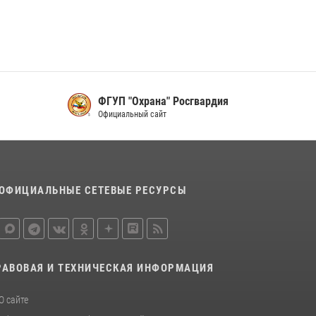
16 июля 2026, 07:42
2
В Красноярском крае завершился военно-
патриотический проект «Ступень к спецназу»,
главным организатором и наставником
которого выступил ОМОН «Ратибор»
Управления Росгвардии по Красноярскому
ФГУП "Охрана" Росгвардия
краю.
Официальный сайт
10 июля 2026, 06:21
3
ОФИЦИАЛЬНЫЕ СЕТЕВЫЕ РЕСУРСЫ
РАВОВАЯ И ТЕХНИЧЕСКАЯ ИНФОРМАЦИЯ
О сайте