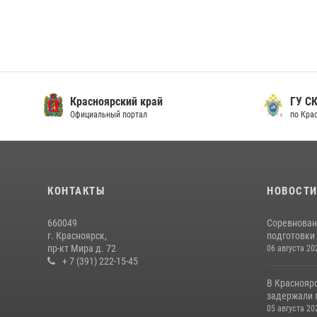
Красноярский край
ГУ СК
Официальный портал
по Кра
КОНТАКТЫ
НОВОСТ
660049
Соревнован
г. Красноярск,
подготовки 
пр-кт Мира д. 72
06 августа 20
+ 7 (391) 222-15-45
В Краснояр
задержали г
05 августа 20