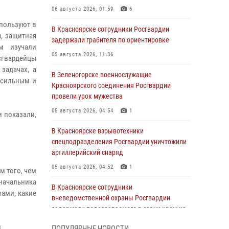
06 августа 2026, 01:59
6
пользуют в
В Красноярске сотрудники Росгвардии
, защитная
задержали грабителя по ориентировке
м изучали
05 августа 2026, 11:36
сгвардейцы
задачах, а
В Зеленогорске военнослужащие
 сильным и
Красноярского соединения Росгвардии
провели урок мужества
05 августа 2026, 04:54
1
и показали,
В Красноярске взрывотехники
спецподразделения Росгвардии уничтожили
артиллерийский снаряд
05 августа 2026, 04:52
1
м того, чем
начальника
В Красноярске сотрудники
зами, какие
вневедомственной охраны Росгвардии
задержали подозреваемого в серии краж из
гипермаркета
ПОПУЛЯРНЫЕ НОВОСТИ