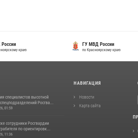
 России
ГУ МВД России
сноярскому краю
по Красноярскому краю
И
НАВИГАЦИЯ
ия специалистов высотной
Новости
спецподразделений Росгва...
Карта сайта
26, 01:59
П
ске сотрудники Росгвардии
рабителя по ориентировк...
26, 11:36