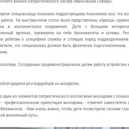
 летнего военно-патриотического лагеря «Мальчишки Севера».
стречи спецназовцы показали подрастающему поколению все, что ис
 работе. На выставочном столе были представлены образцы оружия
вка и альпинистское снаряжение. Дети с большим интересо
вленный арсенал, примеряли на себя бронежилеты и шлемы. Ро
ли ребятам о специфике службы и стоящих перед подразделением 
метили, что спецназовец должен быть физически подготовленным,
вым.
коптера. Сотрудники продемонстрировали детям работу устройства 
благодарили росгвардейцев за экскурсию.
о один из элементов патриотического воспитания молодежи с показо
 – профессиональная ориентация молодежи, - отметил заместитель 
 Филимонов. - Нам очень важно, чтобы дети посмотрели своими гла
вой жизненный путь».