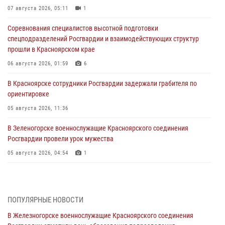
07 августа 2026, 05:11
1
Соревнования специалистов высотной подготовки
спецподразделений Росгвардии и взаимодействующих структур
прошли в Красноярском крае
06 августа 2026, 01:59
6
В Красноярске сотрудники Росгвардии задержали грабителя по
ориентировке
05 августа 2026, 11:36
В Зеленогорске военнослужащие Красноярского соединения
Росгвардии провели урок мужества
05 августа 2026, 04:54
1
В Красноярске взрывотехники спецподразделения Росгвардии
уничтожили артиллерийский снаряд
05 августа 2026, 04:52
1
ПОПУЛЯРНЫЕ НОВОСТИ
В Железногорске военнослужащие Красноярского соединения
В Красноярске сотрудники вневедомственной охраны Росгвардии