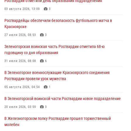
Росгвардии отметили день образования подразделения
задержали подозреваемого в серии краж из гипермаркета
03 августа 2026, 13:09
3
04 августа 2026, 09:57
Росгвардейцы обеспечили безопасность футбольного матча в
Сотрудники Росгвардии обеспечили общественный порядок во
Красноярске
время проведения экстремального заплыва в Дудинке
27 июля 2026, 08:53
3
04 августа 2026, 08:36
1
Зеленогорская воинская часть Росгвардии отметила 68-ю
В Красноярске сотрудники Росгвардии задержали подозреваемого
годовщину со дня образования
в серии краж из супермаркета
31 июля 2026, 08:08
6
04 августа 2026, 06:50
В Зеленогорске военнослужащие Красноярского соединения
Военнослужащие Красноярского соединения Росгвардии
Росгвардии провели урок мужества
познакомили отдыхающих детей с тонкостями РХБ защиты
05 августа 2026, 04:54
1
03 августа 2026, 13:12
2
В Зеленогорской воинской части Росгвардии новое подразделение
20 июля 2026, 03:59
3
В Железногорском полку Росгвардии прошел торжественный
молебен