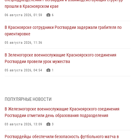
прошли в Красноярском крае
06 августа 2026, 01:59
6
В Красноярске сотрудники Росгвардии задержали грабителя по
ориентировке
05 августа 2026, 11:36
В Зеленогорске военнослужащие Красноярского соединения
Росгвардии провели урок мужества
05 августа 2026, 04:54
1
В Красноярске взрывотехники спецподразделения Росгвардии
уничтожили артиллерийский снаряд
05 августа 2026, 04:52
1
ПОПУЛЯРНЫЕ НОВОСТИ
В Железногорске военнослужащие Красноярского соединения
В Красноярске сотрудники вневедомственной охраны Росгвардии
Росгвардии отметили день образования подразделения
задержали подозреваемого в серии краж из гипермаркета
03 августа 2026, 13:09
3
04 августа 2026, 09:57
Росгвардейцы обеспечили безопасность футбольного матча в
Сотрудники Росгвардии обеспечили общественный порядок во