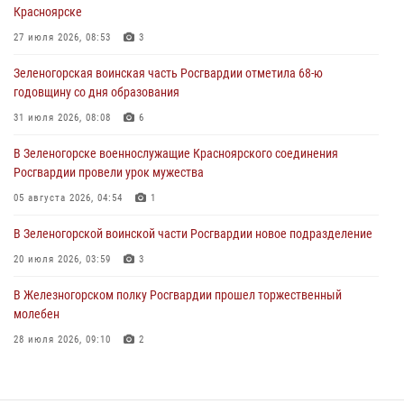
Красноярске
время проведения экстремального заплыва в Дудинке
27 июля 2026, 08:53
3
04 августа 2026, 08:36
1
Зеленогорская воинская часть Росгвардии отметила 68-ю
В Красноярске сотрудники Росгвардии задержали подозреваемого
годовщину со дня образования
в серии краж из супермаркета
31 июля 2026, 08:08
6
04 августа 2026, 06:50
В Зеленогорске военнослужащие Красноярского соединения
Военнослужащие Красноярского соединения Росгвардии
Росгвардии провели урок мужества
познакомили отдыхающих детей с тонкостями РХБ защиты
05 августа 2026, 04:54
1
03 августа 2026, 13:12
2
В Зеленогорской воинской части Росгвардии новое подразделение
20 июля 2026, 03:59
3
В Железногорском полку Росгвардии прошел торжественный
молебен
28 июля 2026, 09:10
2
В Красноярском соединении и территориальном управлении
Росгвардии начался летний период обучения