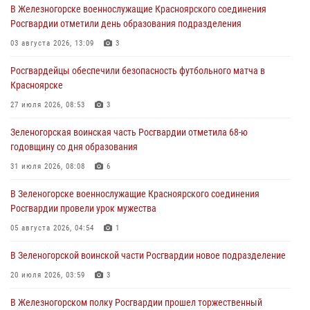
В Железногорске военнослужащие Красноярского соединения
В Красноярске сотрудники вневедомственной охраны Росгвардии
Росгвардии отметили день образования подразделения
задержали подозреваемого в серии краж из гипермаркета
03 августа 2026, 13:09
3
04 августа 2026, 09:57
Росгвардейцы обеспечили безопасность футбольного матча в
Сотрудники Росгвардии обеспечили общественный порядок во
Красноярске
время проведения экстремального заплыва в Дудинке
27 июля 2026, 08:53
3
04 августа 2026, 08:36
1
Зеленогорская воинская часть Росгвардии отметила 68-ю
В Красноярске сотрудники Росгвардии задержали подозреваемого
годовщину со дня образования
в серии краж из супермаркета
31 июля 2026, 08:08
6
04 августа 2026, 06:50
В Зеленогорске военнослужащие Красноярского соединения
Военнослужащие Красноярского соединения Росгвардии
Росгвардии провели урок мужества
познакомили отдыхающих детей с тонкостями РХБ защиты
05 августа 2026, 04:54
1
03 августа 2026, 13:12
2
В Зеленогорской воинской части Росгвардии новое подразделение
20 июля 2026, 03:59
3
В Железногорском полку Росгвардии прошел торжественный