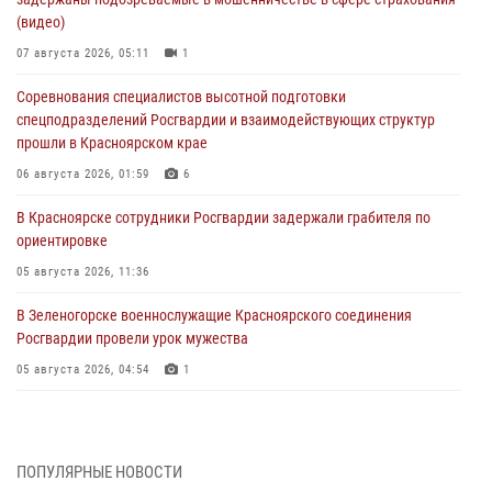
(видео)
07 августа 2026, 05:11
1
Соревнования специалистов высотной подготовки
спецподразделений Росгвардии и взаимодействующих структур
прошли в Красноярском крае
06 августа 2026, 01:59
6
В Красноярске сотрудники Росгвардии задержали грабителя по
ориентировке
05 августа 2026, 11:36
В Зеленогорске военнослужащие Красноярского соединения
Росгвардии провели урок мужества
05 августа 2026, 04:54
1
В Красноярске взрывотехники спецподразделения Росгвардии
уничтожили артиллерийский снаряд
05 августа 2026, 04:52
1
ПОПУЛЯРНЫЕ НОВОСТИ