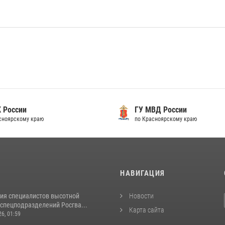
 России
ГУ МВД России
сноярскому краю
по Красноярскому краю
И
НАВИГАЦИЯ
ия специалистов высотной
Новости
спецподразделений Росгва...
Карта сайта
26, 01:59