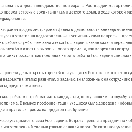
 начальник отдела вневедомственной охраны Росгвардии майор поли
о провел встречу с воспитанниками детского дома, в ходе которой ра
одразделения.
икторович продемонстрировал фильм о деятельности вневедомственн
се урока ответил на подготовленные воспитанниками вопросы – прос
 о работе службы: чем занимается Росгвардия, какие задачи перед ней 
сь служба в ответ на вызовы нового времени, как вооружены сотрудн
дготовку проходят, как повлияла на ритм работы Росгвардии специаль
 провели день открытых дверей для учащихся Боготольского технику
я ведомства, этапах развития, о задачах, возложенных на сотруднико
ием, средствами связи.
зала ребятам о требованиях к кандидатам, поступающим на службу в 
их приема. В рамках профориентации учащихся была доведена информ
ке и правилах приема кандидатов на обучение.
сь с учащимися класса Росгвардии. Встреча прошла в праздничной о
ли изготовленный своими руками сладкий пирог. За активное участие 