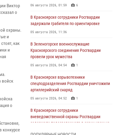
ции Виктор
06 августа 2026, 01:59
6
ссказал о
В Красноярске сотрудники Росгвардии
задержали грабителя по ориентировке
ой охраны.
05 августа 2026, 11:36
тые и
стоят, как
В Зеленогорске военнослужащие
ики и
Красноярского соединения Росгвардии
ная
провели урок мужества
05 августа 2026, 04:54
1
ма.
В Красноярске взрывотехники
в войск
спецподразделения Росгвардии уничтожили
артиллерийский снаряд
войска
05 августа 2026, 04:52
1
ация о
В Красноярске сотрудники
вневедомственной охраны Росгвардии
бстановке,
задержали подозреваемого в серии краж из
гипермаркета
в конкурсе
ПОПУЛЯРНЫЕ НОВОСТИ