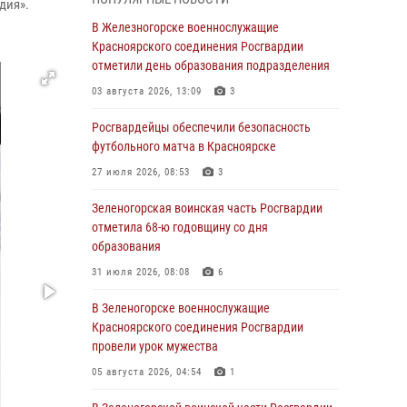
дия».
04 августа 2026, 09:57
В Железногорске военнослужащие
Сотрудники Росгвардии обеспечили
Красноярского соединения Росгвардии
общественный порядок во время
отметили день образования подразделения
проведения экстремального заплыва в
03 августа 2026, 13:09
3
Дудинке
Росгвардейцы обеспечили безопасность
04 августа 2026, 08:36
1
футбольного матча в Красноярске
В Красноярске сотрудники Росгвардии
27 июля 2026, 08:53
3
задержали подозреваемого в серии краж из
супермаркета
Зеленогорская воинская часть Росгвардии
отметила 68-ю годовщину со дня
04 августа 2026, 06:50
образования
Военнослужащие Красноярского соединения
31 июля 2026, 08:08
6
Росгвардии познакомили отдыхающих детей
с тонкостями РХБ защиты
В Зеленогорске военнослужащие
Красноярского соединения Росгвардии
03 августа 2026, 13:12
2
провели урок мужества
В Железногорске военнослужащие
05 августа 2026, 04:54
1
Красноярского соединения Росгвардии
отметили день образования подразделения