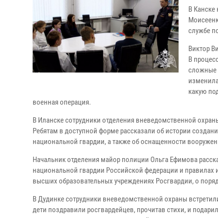
В Канске
Моисеенк
службе п
Виктор В
В процес
сложные -
изменила
какую по
военная операция.
В Иланске сотрудники отделения вневедомственной охраны
Ребятам в доступной форме рассказали об истории создани
национальной гвардии, а также об оснащенности вооружен
Начальник отделения майор полиции Ольга Ефимова расска
национальной гвардии Российской федерации и правилах 
высших образовательных учреждениях Росгвардии, о поряд
В Дудинке сотрудники вневедомственной охраны встретили
дети поздравили росгвардейцев, прочитав стихи, и подари