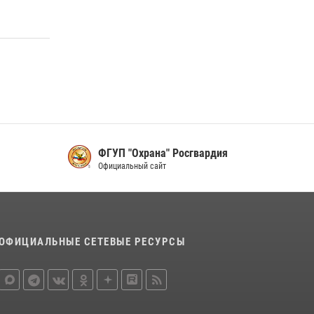
16 июля 2026, 07:42
2
В Красноярском крае завершился военно-
патриотический проект «Ступень к спецназу»,
главным организатором и наставником
которого выступил ОМОН «Ратибор»
Управления Росгвардии по Красноярскому
краю.
10 июля 2026, 06:21
3
ФГУП "Охрана" Росгвардия
Официальный сайт
ОФИЦИАЛЬНЫЕ СЕТЕВЫЕ РЕСУРСЫ