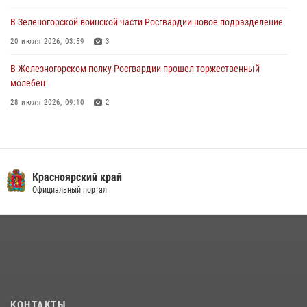
В Зеленогорской воинской части Росгвардии новое подразделение
20 июля 2026, 03:59
3
В Железногорском полку Росгвардии прошел торжественный
молебен
28 июля 2026, 09:10
2
В Красноярском соединении и территориальном управлении
Росгвардии начался летний период обучения
08 июля 2026, 09:57
6
Красноярский край
Железногорские росгвардецы получили в руки легендарное оружие
Официальный портал
10 июля 2026, 06:18
4
Военнослужащие Росгвардии железногорской воинской части
Росгвардии получили штатное вооружение
16 июля 2026, 07:42
2
В Красноярском крае завершился военно-патриотический проект
КОНТАКТЫ