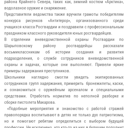
района Крайнего Севера, таких как, зимний костюм «Арктика»,
водолазное оружие и снаряжение.
Представители ведомства также вручили грамоты победителям
конкурса рисунков «Антитерор», организованного среди
учащихся класса Росгвардии и поздравили с профессиональным
праздником классного руководителя юных росгвардейцев.
В отделении вневедомственной охраны Росгвардии по
Шарыповскому району росгвардейцы рассказали
восьмиклассникам об истории создания и развития
подразделения, о службе сотрудников вневедомственной
охраны и задачах, которые они выполняют. Привели яркие
примеры задержания преступников.
Школьники наглядно смогли увидеть экипированных
сотрудников групп задержания, примерить бронежилеты, каски,
и ознакомиться с оружейным арсеналом и специальными
средствами. Отработать норматив по неполной разборке и
сборке пистолета Макарова.
«Подобные мероприятия и знакомство с работой стражей
правопорядка воспитывают в детях не только дух патриотизма,
но и помогают ребятам определиться с выбором будущей
профессии. Не исключено, что кто-то из них в будущем пополнит