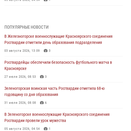
В Красноярске взрывотехники спецподразделения Росгвардии
уничтожили артиллерийский снаряд
05 августа 2026, 04:52
1
ПОПУЛЯРНЫЕ НОВОСТИ
В Железногорске военнослужащие Красноярского соединения
В Красноярске сотрудники вневедомственной охраны Росгвардии
Росгвардии отметили день образования подразделения
задержали подозреваемого в серии краж из гипермаркета
03 августа 2026, 13:09
3
04 августа 2026, 09:57
Росгвардейцы обеспечили безопасность футбольного матча в
Сотрудники Росгвардии обеспечили общественный порядок во
Красноярске
время проведения экстремального заплыва в Дудинке
27 июля 2026, 08:53
3
04 августа 2026, 08:36
1
Зеленогорская воинская часть Росгвардии отметила 68-ю
В Красноярске сотрудники Росгвардии задержали подозреваемого
годовщину со дня образования
в серии краж из супермаркета
31 июля 2026, 08:08
6
04 августа 2026, 06:50
В Зеленогорске военнослужащие Красноярского соединения
Военнослужащие Красноярского соединения Росгвардии
Росгвардии провели урок мужества
познакомили отдыхающих детей с тонкостями РХБ защиты
05 августа 2026, 04:54
1
03 августа 2026, 13:12
2