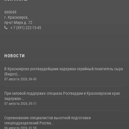
«Ступень к спецназу», главным организатором и наставником
которого выступил ОМОН «Ратибор» Управления Росгвардии по
660049
Красноярскому краю.
г. Красноярск,
пр-кт Мира д. 72
10 июля 2026, 06:21
3
+ 7 (391) 222-15-45
НОВОСТИ
В Красноярске росгвардейцами задержан серийный похититель сыра
(Видео)...
07 августа 2026, 06:43
При силовой поддержке спецназа Росгвардии в Красноярском крае
задержан...
07 августа 2026, 05:11
Соревнования специалистов высотной подготовки
спецподразделений Росгва...
06 августа 2026, 01:59