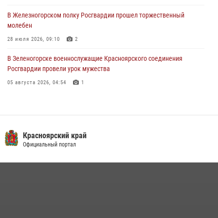
В Железногорском полку Росгвардии прошел торжественный
молебен
28 июля 2026, 09:10
2
В Зеленогорске военнослужащие Красноярского соединения
Росгвардии провели урок мужества
05 августа 2026, 04:54
1
В Красноярском соединении и территориальном управлении
Росгвардии начался летний период обучения
08 июля 2026, 09:57
6
Красноярский край
Железногорские росгвардецы получили в руки легендарное оружие
Официальный портал
10 июля 2026, 06:18
4
Военнослужащие Росгвардии железногорской воинской части
Росгвардии получили штатное вооружение
16 июля 2026, 07:42
2