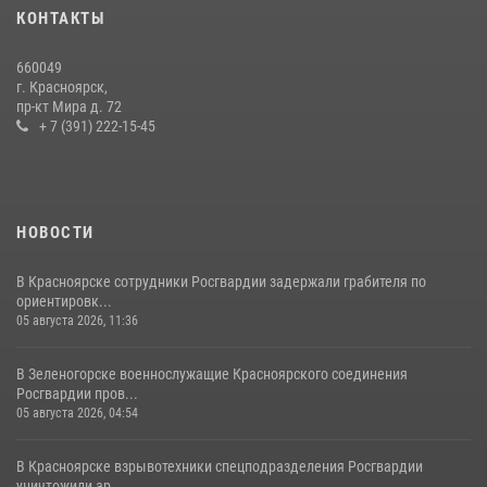
В Красноярском крае завершился военно-патриотический проект
КОНТАКТЫ
«Ступень к спецназу», главным организатором и наставником
которого выступил ОМОН «Ратибор» Управления Росгвардии по
660049
Красноярскому краю.
г. Красноярск,
пр-кт Мира д. 72
10 июля 2026, 06:21
3
+ 7 (391) 222-15-45
НОВОСТИ
В Красноярске сотрудники Росгвардии задержали грабителя по
ориентировк...
05 августа 2026, 11:36
В Зеленогорске военнослужащие Красноярского соединения
Росгвардии пров...
05 августа 2026, 04:54
В Красноярске взрывотехники спецподразделения Росгвардии
уничтожили ар...