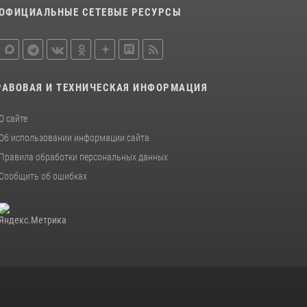
16 июля 2026, 07:42
2
ОФИЦИАЛЬНЫЕ СЕТЕВЫЕ РЕСУРСЫ
В Красноярском крае завершился военно-
патриотический проект «Ступень к спецназу»,
главным организатором и наставником
которого выступил ОМОН «Ратибор»
Управления Росгвардии по Красноярскому
РАВОВАЯ И ТЕХНИЧЕСКАЯ ИНФОРМАЦИЯ
краю.
О сайте
10 июля 2026, 06:21
3
Об использовании информации сайта
Правила обработки персональных данных
Сообщить об ошибках