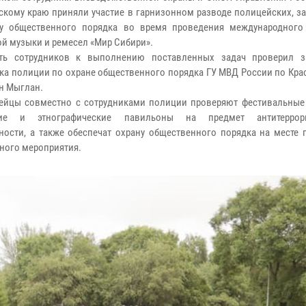
скому краю приняли участие в гарнизонном разводе полицейских, з
ну общественного порядка во время проведения международного
ой музыки и ремесел «Мир Сибири».
сть сотрудников к выполнению поставленных задач проверил з
ка полиции по охране общественного порядка ГУ МВД России по Кра
н Мыглан.
ейцы совместно с сотрудниками полиции проверяют фестивальные
кие и этнографические павильоны на предмет антитеррори
ости, а также обеспечат охрану общественного порядка на месте 
ного мероприятия.