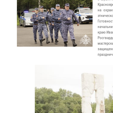
Краснояр
на охра
этническ
Готовно
начальни
краю Ива
Росгвард
мастерс
защищенн
празднич