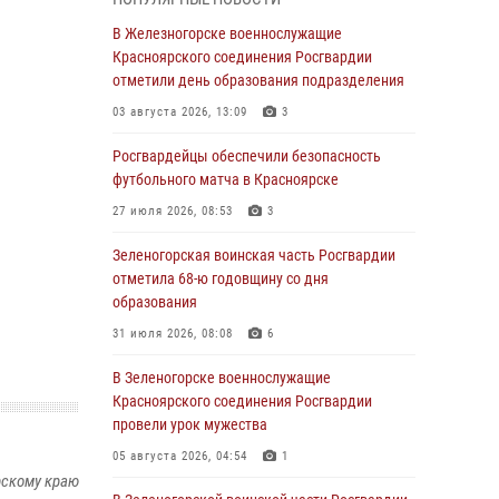
04 августа 2026, 09:57
В Железногорске военнослужащие
Сотрудники Росгвардии обеспечили
Красноярского соединения Росгвардии
общественный порядок во время
отметили день образования подразделения
проведения экстремального заплыва в
03 августа 2026, 13:09
3
Дудинке
Росгвардейцы обеспечили безопасность
04 августа 2026, 08:36
1
футбольного матча в Красноярске
В Красноярске сотрудники Росгвардии
27 июля 2026, 08:53
3
задержали подозреваемого в серии краж из
супермаркета
Зеленогорская воинская часть Росгвардии
отметила 68-ю годовщину со дня
04 августа 2026, 06:50
образования
Военнослужащие Красноярского соединения
31 июля 2026, 08:08
6
Росгвардии познакомили отдыхающих детей
с тонкостями РХБ защиты
В Зеленогорске военнослужащие
Красноярского соединения Росгвардии
03 августа 2026, 13:12
2
провели урок мужества
В Железногорске военнослужащие
05 августа 2026, 04:54
1
Красноярского соединения Росгвардии
рскому краю
отметили день образования подразделения