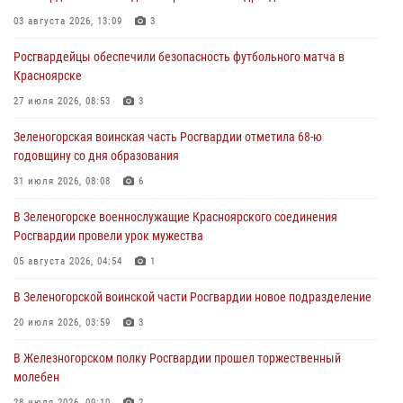
04 августа 2026, 06:50
03 августа 2026, 13:09
3
Военнослужащие Красноярского соединения Росгвардии
Росгвардейцы обеспечили безопасность футбольного матча в
познакомили отдыхающих детей с тонкостями РХБ защиты
Красноярске
03 августа 2026, 13:12
2
27 июля 2026, 08:53
3
В Железногорске военнослужащие Красноярского соединения
Зеленогорская воинская часть Росгвардии отметила 68-ю
Росгвардии отметили день образования подразделения
годовщину со дня образования
03 августа 2026, 13:09
3
31 июля 2026, 08:08
6
Зеленогорская воинская часть Росгвардии отметила 68-ю
В Зеленогорске военнослужащие Красноярского соединения
годовщину со дня образования
Росгвардии провели урок мужества
31 июля 2026, 08:08
6
05 августа 2026, 04:54
1
В Зеленогорской воинской части Росгвардии новое подразделение
20 июля 2026, 03:59
3
В Железногорском полку Росгвардии прошел торжественный
молебен
28 июля 2026, 09:10
2