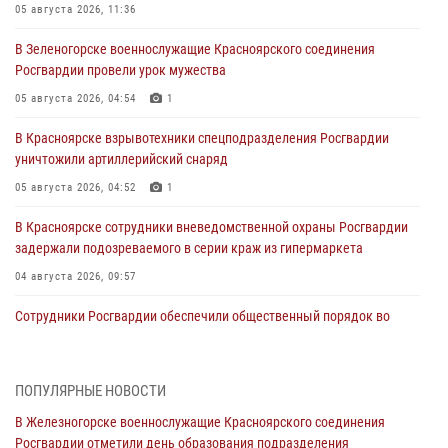
05 августа 2026, 11:36
В Зеленогорске военнослужащие Красноярского соединения
Росгвардии провели урок мужества
05 августа 2026, 04:54
1
В Красноярске взрывотехники спецподразделения Росгвардии
уничтожили артиллерийский снаряд
05 августа 2026, 04:52
1
В Красноярске сотрудники вневедомственной охраны Росгвардии
задержали подозреваемого в серии краж из гипермаркета
04 августа 2026, 09:57
Сотрудники Росгвардии обеспечили общественный порядок во
время проведения экстремального заплыва в Дудинке
04 августа 2026, 08:36
1
ПОПУЛЯРНЫЕ НОВОСТИ
В Красноярске сотрудники Росгвардии задержали подозреваемого
В Железногорске военнослужащие Красноярского соединения
в серии краж из супермаркета
Росгвардии отметили день образования подразделения