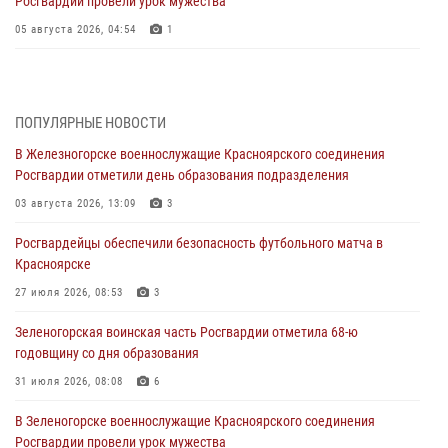
Росгвардии провели урок мужества
05 августа 2026, 04:54
1
В Красноярске взрывотехники спецподразделения Росгвардии
уничтожили артиллерийский снаряд
05 августа 2026, 04:52
1
ПОПУЛЯРНЫЕ НОВОСТИ
В Железногорске военнослужащие Красноярского соединения
В Красноярске сотрудники вневедомственной охраны Росгвардии
Росгвардии отметили день образования подразделения
задержали подозреваемого в серии краж из гипермаркета
03 августа 2026, 13:09
3
04 августа 2026, 09:57
Росгвардейцы обеспечили безопасность футбольного матча в
Сотрудники Росгвардии обеспечили общественный порядок во
Красноярске
время проведения экстремального заплыва в Дудинке
27 июля 2026, 08:53
3
04 августа 2026, 08:36
1
Зеленогорская воинская часть Росгвардии отметила 68-ю
В Красноярске сотрудники Росгвардии задержали подозреваемого
годовщину со дня образования
в серии краж из супермаркета
31 июля 2026, 08:08
6
04 августа 2026, 06:50
В Зеленогорске военнослужащие Красноярского соединения
Военнослужащие Красноярского соединения Росгвардии
Росгвардии провели урок мужества
познакомили отдыхающих детей с тонкостями РХБ защиты