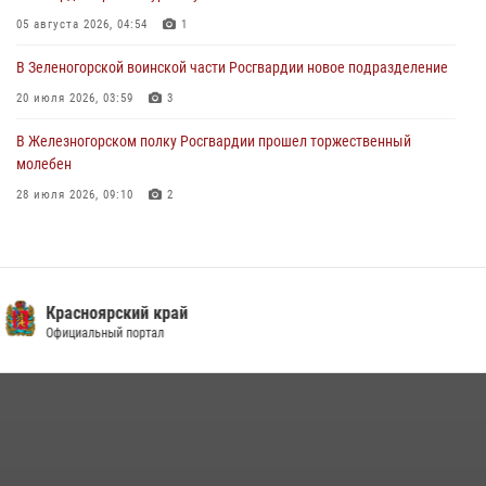
05 августа 2026, 04:54
1
03 августа 2026, 13:12
2
В Зеленогорской воинской части Росгвардии новое подразделение
20 июля 2026, 03:59
3
В Железногорском полку Росгвардии прошел торжественный
молебен
28 июля 2026, 09:10
2
Железногорские росгвардецы получили в руки легендарное оружие
10 июля 2026, 06:18
4
Военнослужащие Росгвардии железногорской воинской части
ГУ СК России
Росгвардии получили штатное вооружение
по Красноярскому краю
16 июля 2026, 07:42
2
В Красноярском крае завершился военно-патриотический проект
«Ступень к спецназу», главным организатором и наставником
которого выступил ОМОН «Ратибор» Управления Росгвардии по
Красноярскому краю.