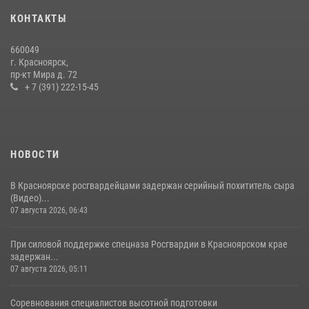
10 июля 2026, 06:21
3
КОНТАКТЫ
Росгвардейцы Зеленогорска стали знаковыми участниками
660049
празднования 70-летия города
г. Красноярск,
пр-кт Мира д. 72
21 июля 2026, 01:41
7
+ 7 (391) 222-15-45
НОВОСТИ
В Красноярске росгвардейцами задержан серийный похититель сыра
(Видео)...
07 августа 2026, 06:43
При силовой поддержке спецназа Росгвардии в Красноярском крае
задержан...
07 августа 2026, 05:11
Соревнования специалистов высотной подготовки