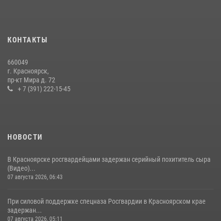
Росгвардии получили штатное вооружение
16 июля 2026, 07:42
2
В Красноярском крае завершился военно-патриотический проект
КОНТАКТЫ
«Ступень к спецназу», главным организатором и наставником
которого выступил ОМОН «Ратибор» Управления Росгвардии по
660049
Красноярскому краю.
г. Красноярск,
пр-кт Мира д. 72
10 июля 2026, 06:21
3
+ 7 (391) 222-15-45
НОВОСТИ
В Красноярске росгвардейцами задержан серийный похититель сыра
(Видео)...
07 августа 2026, 06:43
При силовой поддержке спецназа Росгвардии в Красноярском крае
задержан...
07 августа 2026, 05:11