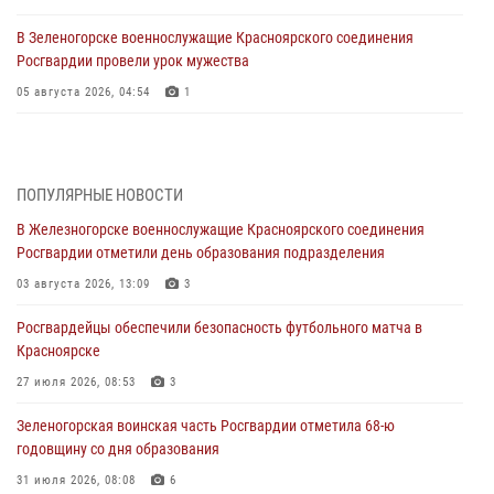
В Зеленогорске военнослужащие Красноярского соединения
Росгвардии провели урок мужества
05 августа 2026, 04:54
1
В Красноярске взрывотехники спецподразделения Росгвардии
уничтожили артиллерийский снаряд
05 августа 2026, 04:52
1
ПОПУЛЯРНЫЕ НОВОСТИ
В Железногорске военнослужащие Красноярского соединения
В Красноярске сотрудники вневедомственной охраны Росгвардии
Росгвардии отметили день образования подразделения
задержали подозреваемого в серии краж из гипермаркета
03 августа 2026, 13:09
3
04 августа 2026, 09:57
Росгвардейцы обеспечили безопасность футбольного матча в
Сотрудники Росгвардии обеспечили общественный порядок во
Красноярске
время проведения экстремального заплыва в Дудинке
27 июля 2026, 08:53
3
04 августа 2026, 08:36
1
Зеленогорская воинская часть Росгвардии отметила 68-ю
В Красноярске сотрудники Росгвардии задержали подозреваемого
годовщину со дня образования
в серии краж из супермаркета
31 июля 2026, 08:08
6
04 августа 2026, 06:50