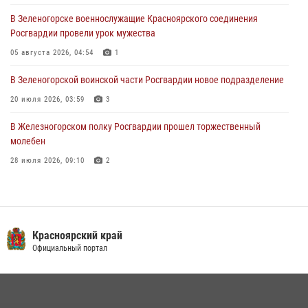
В Зеленогорске военнослужащие Красноярского соединения
Военнослужащие Красноярского соединения Росгвардии
Росгвардии провели урок мужества
познакомили отдыхающих детей с тонкостями РХБ защиты
05 августа 2026, 04:54
1
03 августа 2026, 13:12
2
В Зеленогорской воинской части Росгвардии новое подразделение
20 июля 2026, 03:59
3
В Железногорском полку Росгвардии прошел торжественный
молебен
28 июля 2026, 09:10
2
В Красноярском соединении и территориальном управлении
Росгвардии начался летний период обучения
08 июля 2026, 09:57
6
Красноярский край
Железногорские росгвардецы получили в руки легендарное оружие
Официальный портал
10 июля 2026, 06:18
4
Военнослужащие Росгвардии железногорской воинской части