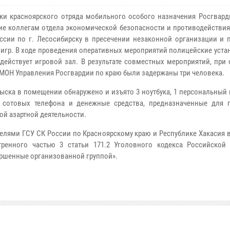
ки красноярского отряда мобильного особого назначения Росгвард
ие коллегам отдела экономической безопасности и противодействия
сии по г. Лесосибирску в пресечении незаконной организации и 
 игр. В ходе проведения оперативных мероприятий полицейские уста
 действует игровой зал. В результате совместных мероприятий, при
МОН Управления Росгвардии по краю были задержаны три человека.
быска в помещении обнаружено и изъято 3 ноутбука, 1 персональный
2 сотовых телефона и денежные средства, предназначенные для 
ой азартной деятельности.
елями ГСУ СК России по Красноярскому краю и Республике Хакасия 
тренного частью 3 статьи 171.2 Уголовного кодекса Российской
ершенные организованной группой».