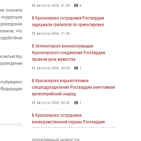
06 августа 2026, 01:59
6
ии оказали
 коррупции
В Красноярске сотрудники Росгвардии
проведении
задержали грабителя по ориентировке
новили, что
05 августа 2026, 11:36
 содействии
В Зеленогорске военнослужащие
Красноярского соединения Росгвардии
 компьютер,
провели урок мужества
проведения
05 августа 2026, 04:54
1
В Красноярске взрывотехники
возбуждено
спецподразделения Росгвардии уничтожили
 Федерации
артиллерийский снаряд
05 августа 2026, 04:52
1
В Красноярске сотрудники
вневедомственной охраны Росгвардии
задержали подозреваемого в серии краж из
гипермаркета
ПОПУЛЯРНЫЕ НОВОСТИ