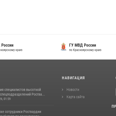
 России
ГУ МВД России
сноярскому краю
по Красноярскому краю
И
НАВИГАЦИЯ
ия специалистов высотной
Новости
спецподразделений Росгва...
Карта сайта
26, 01:59
П
ске сотрудники Росгвардии