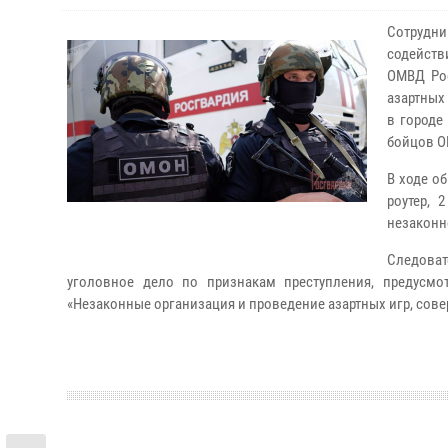
Сотрудни
содейств
ОМВД Рос
азартных
в городе
бойцов О
В ходе о
роутер, 
незаконн
Следоват
уголовное дело по признакам преступления, предусмо
«Незаконные организация и проведение азартных игр, сов