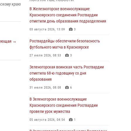
04 августа 2026, 09:57
рскому краю
В Железногорске военнослужащие
Сотрудники Росгвардии обеспечили
Красноярского соединения Росгвардии
общественный порядок во время
отметили день образования подразделения
проведения экстремального заплыва в
03 августа 2026, 13:09
3
Дудинке
ующая →
Росгвардейцы обеспечили безопасность
04 августа 2026, 08:36
1
футбольного матча в Красноярске
В Красноярске сотрудники Росгвардии
27 июля 2026, 08:53
3
задержали подозреваемого в серии краж из
супермаркета
Зеленогорская воинская часть Росгвардии
отметила 68-ю годовщину со дня
04 августа 2026, 06:50
образования
Военнослужащие Красноярского соединения
31 июля 2026, 08:08
6
Росгвардии познакомили отдыхающих детей
с тонкостями РХБ защиты
В Зеленогорске военнослужащие
Красноярского соединения Росгвардии
03 августа 2026, 13:12
2
провели урок мужества
В Железногорске военнослужащие
05 августа 2026, 04:54
1
Красноярского соединения Росгвардии
отметили день образования подразделения