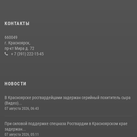
которого выступил ОМОН «Ратибор» Управления Росгвардии по
Красноярскому краю.
10 июля 2026, 06:21
3
КОНТАКТЫ
Росгвардейцы Зеленогорска стали знаковыми участниками
660049
празднования 70-летия города
г. Красноярск,
пр-кт Мира д. 72
21 июля 2026, 01:41
7
+ 7 (391) 222-15-45
НОВОСТИ
В Красноярске росгвардейцами задержан серийный похититель сыра
(Видео)...
07 августа 2026, 06:43
При силовой поддержке спецназа Росгвардии в Красноярском крае
задержан...
07 августа 2026, 05:11