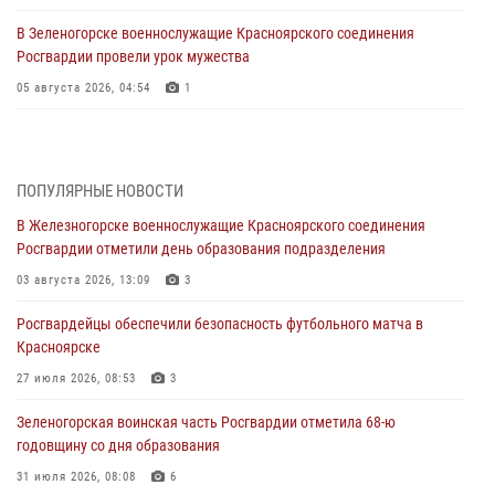
В Зеленогорске военнослужащие Красноярского соединения
Росгвардии провели урок мужества
05 августа 2026, 04:54
1
В Красноярске взрывотехники спецподразделения Росгвардии
уничтожили артиллерийский снаряд
05 августа 2026, 04:52
1
ПОПУЛЯРНЫЕ НОВОСТИ
В Железногорске военнослужащие Красноярского соединения
В Красноярске сотрудники вневедомственной охраны Росгвардии
Росгвардии отметили день образования подразделения
задержали подозреваемого в серии краж из гипермаркета
03 августа 2026, 13:09
3
04 августа 2026, 09:57
Росгвардейцы обеспечили безопасность футбольного матча в
Сотрудники Росгвардии обеспечили общественный порядок во
Красноярске
время проведения экстремального заплыва в Дудинке
27 июля 2026, 08:53
3
04 августа 2026, 08:36
1
Зеленогорская воинская часть Росгвардии отметила 68-ю
В Красноярске сотрудники Росгвардии задержали подозреваемого
годовщину со дня образования
в серии краж из супермаркета
31 июля 2026, 08:08
6
04 августа 2026, 06:50