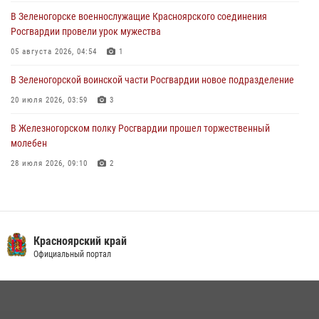
В Зеленогорске военнослужащие Красноярского соединения
Военнослужащие Красноярского соединения Росгвардии
Росгвардии провели урок мужества
познакомили отдыхающих детей с тонкостями РХБ защиты
05 августа 2026, 04:54
1
03 августа 2026, 13:12
2
В Зеленогорской воинской части Росгвардии новое подразделение
20 июля 2026, 03:59
3
В Железногорском полку Росгвардии прошел торжественный
молебен
28 июля 2026, 09:10
2
Железногорские росгвардецы получили в руки легендарное оружие
10 июля 2026, 06:18
4
Военнослужащие Росгвардии железногорской воинской части
Красноярский край
Росгвардии получили штатное вооружение
Официальный портал
16 июля 2026, 07:42
2
В Красноярском крае завершился военно-патриотический проект
«Ступень к спецназу», главным организатором и наставником