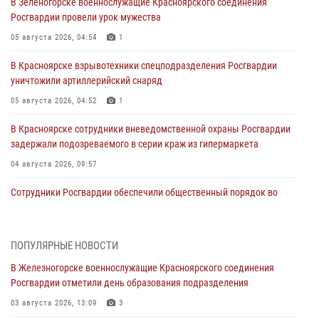
В Зеленогорске военнослужащие Красноярского соединения
Росгвардии провели урок мужества
05 августа 2026, 04:54
1
В Красноярске взрывотехники спецподразделения Росгвардии
уничтожили артиллерийский снаряд
05 августа 2026, 04:52
1
В Красноярске сотрудники вневедомственной охраны Росгвардии
задержали подозреваемого в серии краж из гипермаркета
04 августа 2026, 09:57
Сотрудники Росгвардии обеспечили общественный порядок во
время проведения экстремального заплыва в Дудинке
04 августа 2026, 08:36
1
ПОПУЛЯРНЫЕ НОВОСТИ
В Красноярске сотрудники Росгвардии задержали подозреваемого
В Железногорске военнослужащие Красноярского соединения
в серии краж из супермаркета
Росгвардии отметили день образования подразделения
04 августа 2026, 06:50
03 августа 2026, 13:09
3
Военнослужащие Красноярского соединения Росгвардии