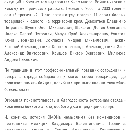
ситуаций в боевых командировках было много. Война никогда и
никому не приносила радость. Период с 2000 по 2003 годы –
самый трагичный. В это время отряд потерял 11 своих боевых
товарищей и одного на территории края. Дементьев Владимир
Петрович, Шуляк Олег Михайлович, Шакалин Денис Олегович,
Чверко Сергей Петрович, Мазун Юрий Александрович, Булатов
Юрий Леонидович, Соклаков Андрей Михайлович, Таскин
Евгений Александрович, Конов Александр Александрович, Заев
Александр Викторович, Крышов Виктор Сергеевич, Милюков
Андрей Павлович.
По традиции в этот профессиональный праздник сотрудники и
ветераны отряда собираются у могил своих товарищей, где
почитают память бойцов, погибших при выполнении служебно-
боевых задач.
Огромная признательность и благодарность ветеранам отряда -
носителям боевого опыта, особого духа и традиций отряда.
И, конечно, история ОМОНа немыслима без командиров –
полковника милиции Владимира Валентиновича Трошина,
полковника милиции Сергея Фэдзиевича Головушкина,