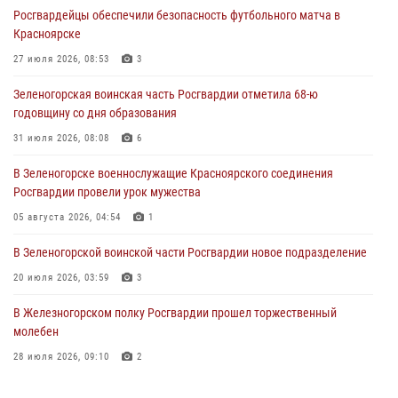
Росгвардейцы обеспечили безопасность футбольного матча в
познакомили отдыхающих детей с тонкостями РХБ защиты
Красноярске
03 августа 2026, 13:12
2
27 июля 2026, 08:53
3
В Железногорске военнослужащие Красноярского соединения
Зеленогорская воинская часть Росгвардии отметила 68-ю
Росгвардии отметили день образования подразделения
годовщину со дня образования
03 августа 2026, 13:09
3
31 июля 2026, 08:08
6
Зеленогорская воинская часть Росгвардии отметила 68-ю
В Зеленогорске военнослужащие Красноярского соединения
годовщину со дня образования
Росгвардии провели урок мужества
31 июля 2026, 08:08
6
05 августа 2026, 04:54
1
В Зеленогорской воинской части Росгвардии новое подразделение
20 июля 2026, 03:59
3
В Железногорском полку Росгвардии прошел торжественный
молебен
28 июля 2026, 09:10
2
В Красноярском соединении и территориальном управлении