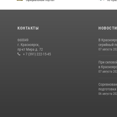
Официальный портал
по Кра
КОНТАКТЫ
НОВОСТ
660049
В Краснояр
г. Красноярск,
серийный по
пр-кт Мира д. 72
07 августа 20
+ 7 (391) 222-15-45
При силово
в Красноярс
07 августа 20
Соревнован
подготовки 
06 августа 20