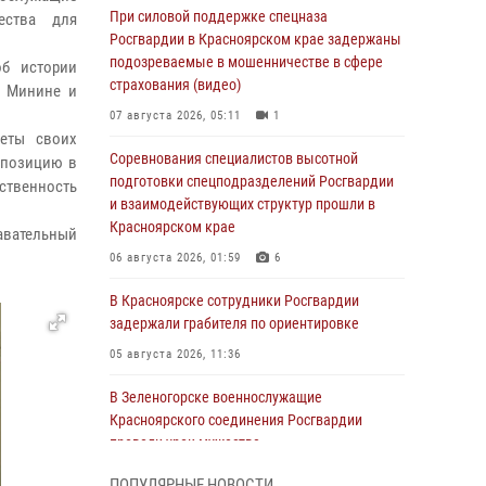
При силовой поддержке спецназа
ества для
Росгвардии в Красноярском крае задержаны
подозреваемые в мошенничестве в сфере
об истории
страхования (видео)
е Минине и
07 августа 2026, 05:11
1
реты своих
Соревнования специалистов высотной
мпозицию в
подготовки спецподразделений Росгвардии
твенность
и взаимодействующих структур прошли в
Красноярском крае
навательный
06 августа 2026, 01:59
6
В Красноярске сотрудники Росгвардии
задержали грабителя по ориентировке
05 августа 2026, 11:36
В Зеленогорске военнослужащие
Красноярского соединения Росгвардии
провели урок мужества
05 августа 2026, 04:54
1
ПОПУЛЯРНЫЕ НОВОСТИ