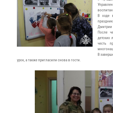
Управле
воспитан
В ходе 
праздник
Дмитрии 
После ч
детских 
честь п
многонац
В заверш
урок, а также пригласили снова в гости.