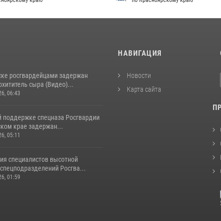
сноярскому краю
по Красноярскому краю
И
НАВИГАЦИЯ
ске росгвардейцами задержан
Новости
хититель сыра (Видео)...
Карта сайта
26, 06:43
П
й поддержке спецназа Росгвардии
ком крае задержан...
26, 05:11
ия специалистов высотной
спецподразделений Росгва...
26, 01:59