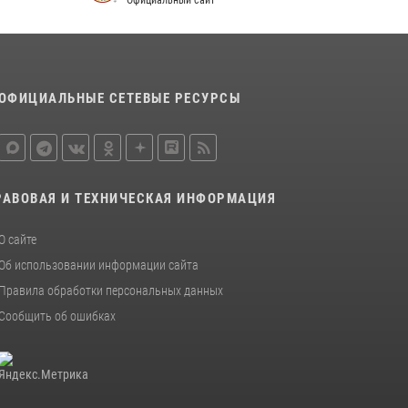
Официальный сайт
16 июля 2026, 07:42
2
В Красноярском крае завершился военно-
патриотический проект «Ступень к спецназу»,
главным организатором и наставником
которого выступил ОМОН «Ратибор»
ОФИЦИАЛЬНЫЕ СЕТЕВЫЕ РЕСУРСЫ
Управления Росгвардии по Красноярскому
краю.
10 июля 2026, 06:21
3
РАВОВАЯ И ТЕХНИЧЕСКАЯ ИНФОРМАЦИЯ
О сайте
Об использовании информации сайта
Правила обработки персональных данных
Сообщить об ошибках