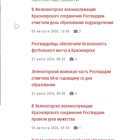
В Красноярске взрывотехники
В Железногорске военнослужащие
спецподразделения Росгвардии уничтожили
Красноярского соединения Росгвардии
артиллерийский снаряд
отметили день образования подразделения
05 августа 2026, 04:52
1
03 августа 2026, 13:09
3
В Красноярске сотрудники
Росгвардейцы обеспечили безопасность
вневедомственной охраны Росгвардии
футбольного матча в Красноярске
задержали подозреваемого в серии краж из
27 июля 2026, 08:53
3
гипермаркета
Зеленогорская воинская часть Росгвардии
04 августа 2026, 09:57
отметила 68-ю годовщину со дня
Сотрудники Росгвардии обеспечили
образования
общественный порядок во время
31 июля 2026, 08:08
6
проведения экстремального заплыва в
Дудинке
В Зеленогорске военнослужащие
Красноярского соединения Росгвардии
04 августа 2026, 08:36
1
провели урок мужества
В Красноярске сотрудники Росгвардии
05 августа 2026, 04:54
1
задержали подозреваемого в серии краж из
супермаркета