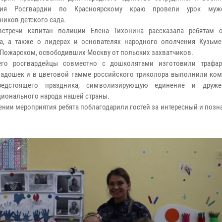
ния Росгвардии по Красноярскому краю провели урок муж
ников детского сада.
встречи капитан полиции Елена Тихонина рассказала ребятам 
а, а также о лидерах и основателях народного ополчения Кузьм
Пожарском, освободивших Москву от польских захватчиков.
его росгвардейцы совместно с дошколятами изготовили трафа
ладошек и в цветовой гамме российского триколора выполнили ко
редстоящего праздника, символизирующую единение и дружес
ионального народа нашей страны.
ении мероприятия ребята поблагодарили гостей за интересный и поз