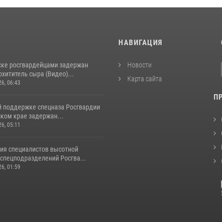
И
НАВИГАЦИЯ
ске росгвардейцами задержан
Новости
хититель сыра (Видео)...
Карта сайта
26, 06:43
П
й поддержке спецназа Росгвардии
ком крае задержан...
26, 05:11
ия специалистов высотной
спецподразделений Росгва...
26, 01:59