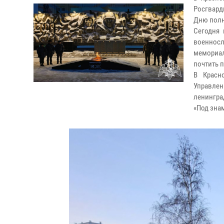
Росгвард
Дню полн
Сегодня 
военносл
мемориал
почтить 
В Красн
Управле
ленингра
«Под зна