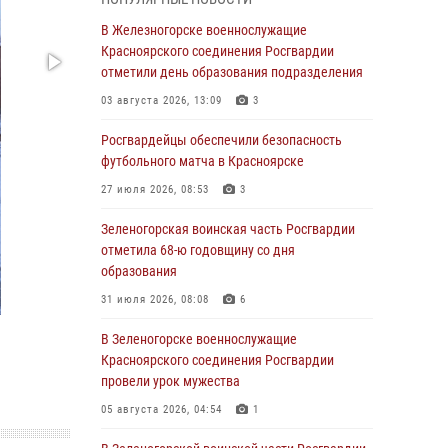
В Красноярске взрывотехники
В Железногорске военнослужащие
спецподразделения Росгвардии уничтожили
Красноярского соединения Росгвардии
артиллерийский снаряд
отметили день образования подразделения
05 августа 2026, 04:52
1
03 августа 2026, 13:09
3
В Красноярске сотрудники
Росгвардейцы обеспечили безопасность
вневедомственной охраны Росгвардии
футбольного матча в Красноярске
задержали подозреваемого в серии краж из
27 июля 2026, 08:53
3
гипермаркета
Зеленогорская воинская часть Росгвардии
04 августа 2026, 09:57
отметила 68-ю годовщину со дня
Сотрудники Росгвардии обеспечили
образования
общественный порядок во время
31 июля 2026, 08:08
6
проведения экстремального заплыва в
Дудинке
В Зеленогорске военнослужащие
Красноярского соединения Росгвардии
04 августа 2026, 08:36
1
провели урок мужества
В Красноярске сотрудники Росгвардии
05 августа 2026, 04:54
1
задержали подозреваемого в серии краж из
супермаркета