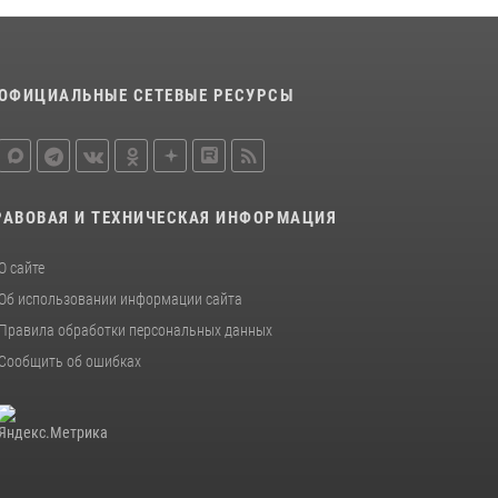
Управления Росгвардии по Красноярскому
краю.
10 июля 2026, 06:21
3
ОФИЦИАЛЬНЫЕ СЕТЕВЫЕ РЕСУРСЫ
Военнослужащие Росгвардии
железногорской воинской части Росгвардии
получили штатное вооружение
16 июля 2026, 07:42
2
РАВОВАЯ И ТЕХНИЧЕСКАЯ ИНФОРМАЦИЯ
О сайте
Об использовании информации сайта
Правила обработки персональных данных
Сообщить об ошибках