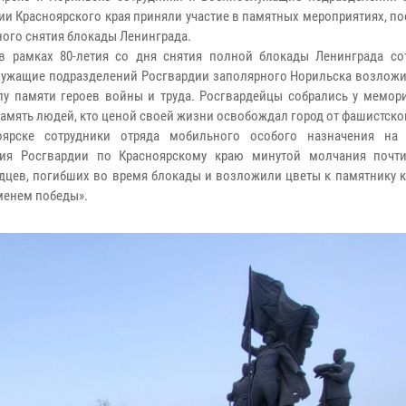
ии Красноярского края приняли участие в памятных мероприятиях, 
ого снятия блокады Ленинграда.
в рамках 80-летия со дня снятия полной блокады Ленинграда со
ужащие подразделений Росгвардии заполярного Норильска возложи
у памяти героев войны и труда. Росгвардейцы собрались у мемори
память людей, кто ценой своей жизни освобождал город от фашистско
оярске сотрудники отряда мобильного особого назначения на 
ния Росгвардии по Красноярскому краю минутой молчания почт
дцев, погибших во время блокады и возложили цветы к памятнику к
менем победы».