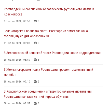
Росгвардии отметили день образования подразделения
Росгвардейцы обеспечили безопасность футбольного матча в
03 августа 2026, 13:09
3
Красноярске
Зеленогорская воинская часть Росгвардии отметила 68-ю
27 июля 2026, 08:53
3
годовщину со дня образования
Зеленогорская воинская часть Росгвардии отметила 68-ю
31 июля 2026, 08:08
6
годовщину со дня образования
В Красноярске сотрудниками Росгвардии задержан
31 июля 2026, 08:08
6
подозреваемый в попытке кражи электроинструмента
В Зеленогорской воинской части Росгвардии новое подразделение
31 июля 2026, 01:55
20 июля 2026, 03:59
3
В Железногорском полку Росгвардии прошел торжественный
молебен
28 июля 2026, 09:10
2
В Красноярском соединении и территориальном управлении
Росгвардии начался летний период обучения
08 июля 2026, 09:57
6