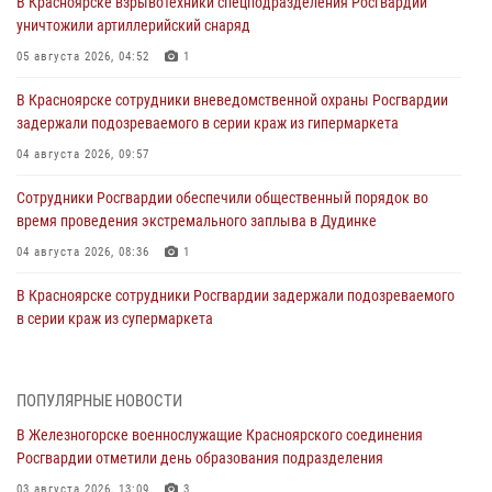
В Красноярске взрывотехники спецподразделения Росгвардии
уничтожили артиллерийский снаряд
05 августа 2026, 04:52
1
В Красноярске сотрудники вневедомственной охраны Росгвардии
задержали подозреваемого в серии краж из гипермаркета
04 августа 2026, 09:57
Сотрудники Росгвардии обеспечили общественный порядок во
время проведения экстремального заплыва в Дудинке
04 августа 2026, 08:36
1
В Красноярске сотрудники Росгвардии задержали подозреваемого
в серии краж из супермаркета
04 августа 2026, 06:50
Военнослужащие Красноярского соединения Росгвардии
ПОПУЛЯРНЫЕ НОВОСТИ
познакомили отдыхающих детей с тонкостями РХБ защиты
В Железногорске военнослужащие Красноярского соединения
03 августа 2026, 13:12
2
Росгвардии отметили день образования подразделения
В Железногорске военнослужащие Красноярского соединения
03 августа 2026, 13:09
3