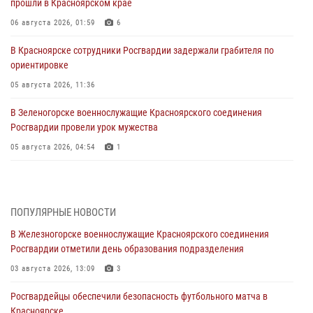
прошли в Красноярском крае
06 августа 2026, 01:59
6
В Красноярске сотрудники Росгвардии задержали грабителя по
ориентировке
05 августа 2026, 11:36
В Зеленогорске военнослужащие Красноярского соединения
Росгвардии провели урок мужества
05 августа 2026, 04:54
1
В Красноярске взрывотехники спецподразделения Росгвардии
уничтожили артиллерийский снаряд
05 августа 2026, 04:52
1
ПОПУЛЯРНЫЕ НОВОСТИ
В Железногорске военнослужащие Красноярского соединения
В Красноярске сотрудники вневедомственной охраны Росгвардии
Росгвардии отметили день образования подразделения
задержали подозреваемого в серии краж из гипермаркета
03 августа 2026, 13:09
3
04 августа 2026, 09:57
Росгвардейцы обеспечили безопасность футбольного матча в
Сотрудники Росгвардии обеспечили общественный порядок во
Красноярске