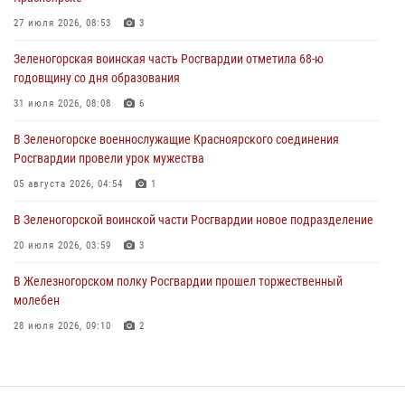
время проведения экстремального заплыва в Дудинке
27 июля 2026, 08:53
3
04 августа 2026, 08:36
1
Зеленогорская воинская часть Росгвардии отметила 68-ю
В Красноярске сотрудники Росгвардии задержали подозреваемого
годовщину со дня образования
в серии краж из супермаркета
31 июля 2026, 08:08
6
04 августа 2026, 06:50
В Зеленогорске военнослужащие Красноярского соединения
Военнослужащие Красноярского соединения Росгвардии
Росгвардии провели урок мужества
познакомили отдыхающих детей с тонкостями РХБ защиты
05 августа 2026, 04:54
1
03 августа 2026, 13:12
2
В Зеленогорской воинской части Росгвардии новое подразделение
20 июля 2026, 03:59
3
В Железногорском полку Росгвардии прошел торжественный
молебен
28 июля 2026, 09:10
2
Железногорские росгвардецы получили в руки легендарное оружие
10 июля 2026, 06:18
4