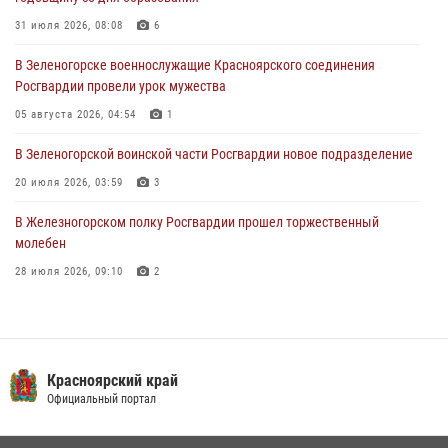
в серии краж из супермаркета
31 июля 2026, 08:08
6
04 августа 2026, 06:50
В Зеленогорске военнослужащие Красноярского соединения
Военнослужащие Красноярского соединения Росгвардии
Росгвардии провели урок мужества
познакомили отдыхающих детей с тонкостями РХБ защиты
05 августа 2026, 04:54
1
03 августа 2026, 13:12
2
В Зеленогорской воинской части Росгвардии новое подразделение
20 июля 2026, 03:59
3
В Железногорском полку Росгвардии прошел торжественный
молебен
28 июля 2026, 09:10
2
Железногорские росгвардецы получили в руки легендарное оружие
10 июля 2026, 06:18
4
Военнослужащие Росгвардии железногорской воинской части
Красноярский край
Росгвардии получили штатное вооружение
Официальный портал
16 июля 2026, 07:42
2