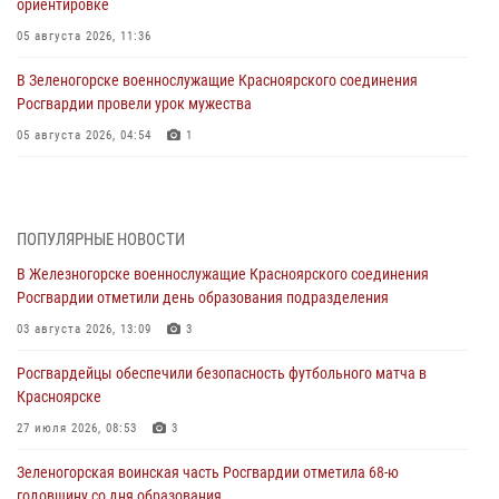
ориентировке
05 августа 2026, 11:36
В Зеленогорске военнослужащие Красноярского соединения
Росгвардии провели урок мужества
05 августа 2026, 04:54
1
В Красноярске взрывотехники спецподразделения Росгвардии
уничтожили артиллерийский снаряд
05 августа 2026, 04:52
1
ПОПУЛЯРНЫЕ НОВОСТИ
В Железногорске военнослужащие Красноярского соединения
В Красноярске сотрудники вневедомственной охраны Росгвардии
Росгвардии отметили день образования подразделения
задержали подозреваемого в серии краж из гипермаркета
03 августа 2026, 13:09
3
04 августа 2026, 09:57
Росгвардейцы обеспечили безопасность футбольного матча в
Сотрудники Росгвардии обеспечили общественный порядок во
Красноярске
время проведения экстремального заплыва в Дудинке
27 июля 2026, 08:53
3
04 августа 2026, 08:36
1
Зеленогорская воинская часть Росгвардии отметила 68-ю
В Красноярске сотрудники Росгвардии задержали подозреваемого
годовщину со дня образования