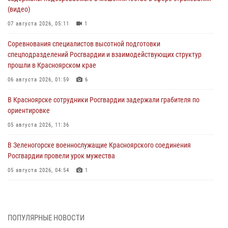
(видео)
07 августа 2026, 05:11
1
Соревнования специалистов высотной подготовки
спецподразделений Росгвардии и взаимодействующих структур
прошли в Красноярском крае
06 августа 2026, 01:59
6
В Красноярске сотрудники Росгвардии задержали грабителя по
ориентировке
05 августа 2026, 11:36
В Зеленогорске военнослужащие Красноярского соединения
Росгвардии провели урок мужества
05 августа 2026, 04:54
1
В Красноярске взрывотехники спецподразделения Росгвардии
уничтожили артиллерийский снаряд
05 августа 2026, 04:52
1
ПОПУЛЯРНЫЕ НОВОСТИ