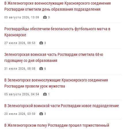
В Железногорске военнослужащие Красноярского соединения
В Красноярске сотрудники вневедомственной охраны Росгвардии
Росгвардии отметили день образования подразделения
задержали подозреваемого в серии краж из гипермаркета
03 августа 2026, 13:09
3
04 августа 2026, 09:57
Росгвардейцы обеспечили безопасность футбольного матча в
Сотрудники Росгвардии обеспечили общественный порядок во
Красноярске
время проведения экстремального заплыва в Дудинке
27 июля 2026, 08:53
3
04 августа 2026, 08:36
1
Зеленогорская воинская часть Росгвардии отметила 68-ю
В Красноярске сотрудники Росгвардии задержали подозреваемого
годовщину со дня образования
в серии краж из супермаркета
31 июля 2026, 08:08
6
04 августа 2026, 06:50
В Зеленогорске военнослужащие Красноярского соединения
Военнослужащие Красноярского соединения Росгвардии
Росгвардии провели урок мужества
познакомили отдыхающих детей с тонкостями РХБ защиты
05 августа 2026, 04:54
1
03 августа 2026, 13:12
2
В Зеленогорской воинской части Росгвардии новое подразделение
20 июля 2026, 03:59
3
В Железногорском полку Росгвардии прошел торжественный