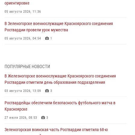
ориентировке
05 августа 2026, 11:36
В Зеленогорске военнослужащие Красноярского соединения
Росгвардии провели урок мужества
05 августа 2026, 04:54
1
В Красноярске взрывотехники спецподразделения Росгвардии
уничтожили артиллерийский снаряд
05 августа 2026, 04:52
1
ПОПУЛЯРНЫЕ НОВОСТИ
В Железногорске военнослужащие Красноярского соединения
В Красноярске сотрудники вневедомственной охраны Росгвардии
Росгвардии отметили день образования подразделения
задержали подозреваемого в серии краж из гипермаркета
03 августа 2026, 13:09
3
04 августа 2026, 09:57
Росгвардейцы обеспечили безопасность футбольного матча в
Сотрудники Росгвардии обеспечили общественный порядок во
Красноярске
время проведения экстремального заплыва в Дудинке
27 июля 2026, 08:53
3
04 августа 2026, 08:36
1
Зеленогорская воинская часть Росгвардии отметила 68-ю
В Красноярске сотрудники Росгвардии задержали подозреваемого