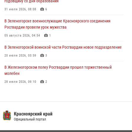
годовщину со дня образования
в серии краж из супермаркета
31 июля 2026, 08:08
6
04 августа 2026, 06:50
В Зеленогорске военнослужащие Красноярского соединения
Военнослужащие Красноярского соединения Росгвардии
Росгвардии провели урок мужества
познакомили отдыхающих детей с тонкостями РХБ защиты
05 августа 2026, 04:54
1
03 августа 2026, 13:12
2
В Зеленогорской воинской части Росгвардии новое подразделение
20 июля 2026, 03:59
3
В Железногорском полку Росгвардии прошел торжественный
молебен
28 июля 2026, 09:10
2
Железногорские росгвардецы получили в руки легендарное оружие
10 июля 2026, 06:18
4
Военнослужащие Росгвардии железногорской воинской части
Красноярский край
Росгвардии получили штатное вооружение
Официальный портал
16 июля 2026, 07:42
2