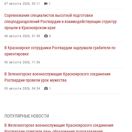
07 августа 2026, 05:11
1
Соревнования специалистов высотной подготовки
спецподразделений Росгвардии и взаимодействующих структур
прошли в Красноярском крае
06 августа 2026, 01:59
6
В Красноярске сотрудники Росгвардии задержали грабителя по
ориентировке
05 августа 2026, 11:36
В Зеленогорске военнослужащие Красноярского соединения
Росгвардии провели урок мужества
05 августа 2026, 04:54
1
В Красноярске взрывотехники спецподразделения Росгвардии
уничтожили артиллерийский снаряд
05 августа 2026, 04:52
1
ПОПУЛЯРНЫЕ НОВОСТИ
В Железногорске военнослужащие Красноярского соединения
В Красноярске сотрудники вневедомственной охраны Росгвардии
Росгвардии отметили день образования подразделения