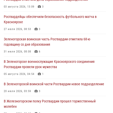
задержали подозреваемого в серии краж из гипермаркета
03 августа 2026, 13:09
3
04 августа 2026, 09:57
Росгвардейцы обеспечили безопасность футбольного матча в
Сотрудники Росгвардии обеспечили общественный порядок во
Красноярске
время проведения экстремального заплыва в Дудинке
27 июля 2026, 08:53
3
04 августа 2026, 08:36
1
Зеленогорская воинская часть Росгвардии отметила 68-ю
В Красноярске сотрудники Росгвардии задержали подозреваемого
годовщину со дня образования
в серии краж из супермаркета
31 июля 2026, 08:08
6
04 августа 2026, 06:50
В Зеленогорске военнослужащие Красноярского соединения
Военнослужащие Красноярского соединения Росгвардии
Росгвардии провели урок мужества
познакомили отдыхающих детей с тонкостями РХБ защиты
05 августа 2026, 04:54
1
03 августа 2026, 13:12
2
В Зеленогорской воинской части Росгвардии новое подразделение
20 июля 2026, 03:59
3
В Железногорском полку Росгвардии прошел торжественный
молебен