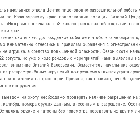
ель начальника отдела Центра лицензионно-разрешительной работы 
дии по Красноярскому краю подполковник полиции Виталий Цуца
ы «Интервью» телеканала «8 канал» рассказал об открытии сезо
ском крае.
ителей охоты - это долгожданное событие и чтобы его не омрачить
мо внимательно отнестись к правилам обращения с огнестрельны
то не игрушка, а средство повышенной опасности. Сезон охоты нач
22 августа, но уже в ходе рейдовых мероприятий нами выявлены на
овал внимание Виталий Валерьевич. Заместитель начальника отде
м из распространённых нарушений по-прежнему является утрата ору
а при движении на транспорте. Причина, как правило, несоблюдени
метов вооружения.
д выездом на охоту необходимо проверить наличие разрешения на 
и, калибра, номера оружия данным, внесенным в разрешение. Охотн
Оставлять оружие и патроны без присмотра, передавать их другим л