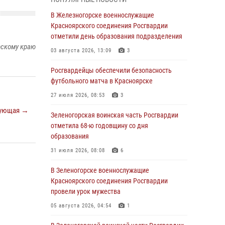
04 августа 2026, 09:57
В Железногорске военнослужащие
Сотрудники Росгвардии обеспечили
Красноярского соединения Росгвардии
общественный порядок во время
отметили день образования подразделения
проведения экстремального заплыва в
рскому краю
03 августа 2026, 13:09
3
Дудинке
Росгвардейцы обеспечили безопасность
04 августа 2026, 08:36
1
футбольного матча в Красноярске
В Красноярске сотрудники Росгвардии
27 июля 2026, 08:53
3
задержали подозреваемого в серии краж из
ующая →
супермаркета
Зеленогорская воинская часть Росгвардии
отметила 68-ю годовщину со дня
04 августа 2026, 06:50
образования
Военнослужащие Красноярского соединения
31 июля 2026, 08:08
6
Росгвардии познакомили отдыхающих детей
с тонкостями РХБ защиты
В Зеленогорске военнослужащие
Красноярского соединения Росгвардии
03 августа 2026, 13:12
2
провели урок мужества
В Железногорске военнослужащие
05 августа 2026, 04:54
1
Красноярского соединения Росгвардии
отметили день образования подразделения