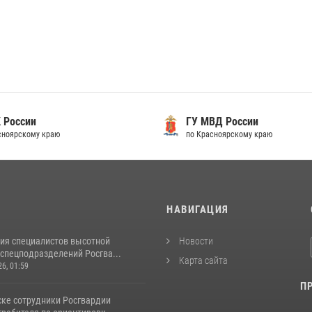
 России
ГУ МВД России
сноярскому краю
по Красноярскому краю
И
НАВИГАЦИЯ
ия специалистов высотной
Новости
спецподразделений Росгва...
Карта сайта
26, 01:59
П
ске сотрудники Росгвардии