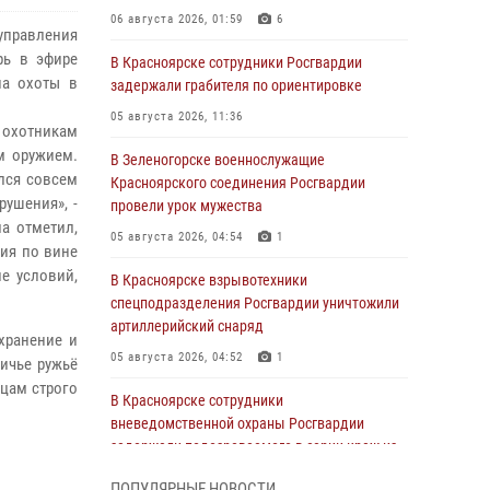
06 августа 2026, 01:59
6
управления
рь в эфире
В Красноярске сотрудники Росгвардии
на охоты в
задержали грабителя по ориентировке
05 августа 2026, 11:36
, охотникам
м оружием.
В Зеленогорске военнослужащие
ался совсем
Красноярского соединения Росгвардии
рушения», -
провели урок мужества
ла
отметил,
05 августа 2026, 04:54
1
жия по вине
е условий,
В Красноярске взрывотехники
спецподразделения Росгвардии уничтожили
артиллерийский снаряд
хранение и
05 августа 2026, 04:52
1
ичье ружьё
ицам строго
В Красноярске сотрудники
вневедомственной охраны Росгвардии
задержали подозреваемого в серии краж из
гипермаркета
ПОПУЛЯРНЫЕ НОВОСТИ