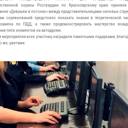
мственной охраны Росгвардии по Красноярскому краю приняли
инке «Девушки в погонах» между представительницами силовых струк
ам соревнований предстояло показать знания в теоретической ча
кзамена по ПДД, а также продемонстрировать мастерство вож
ии пяти элементов на автодроме.
м мероприятия всех участниц наградили памятными подарками, благ
о же, цветами.