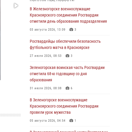
В Красноярске взрывотехники
В Железногорске военнослужащие
спецподразделения Росгвардии уничтожили
Красноярского соединения Росгвардии
артиллерийский снаряд
отметили день образования подразделения
05 августа 2026, 04:52
1
03 августа 2026, 13:09
3
В Красноярске сотрудники
Росгвардейцы обеспечили безопасность
вневедомственной охраны Росгвардии
футбольного матча в Красноярске
задержали подозреваемого в серии краж из
27 июля 2026, 08:53
3
гипермаркета
Зеленогорская воинская часть Росгвардии
04 августа 2026, 09:57
отметила 68-ю годовщину со дня
Сотрудники Росгвардии обеспечили
образования
общественный порядок во время
31 июля 2026, 08:08
6
проведения экстремального заплыва в
Дудинке
В Зеленогорске военнослужащие
Красноярского соединения Росгвардии
04 августа 2026, 08:36
1
провели урок мужества
В Красноярске сотрудники Росгвардии
05 августа 2026, 04:54
1
задержали подозреваемого в серии краж из
супермаркета