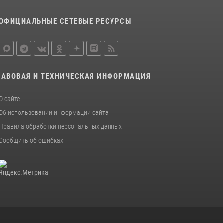
Управления Росгвардии по Красноярскому
краю.
ОФИЦИАЛЬНЫЕ СЕТЕВЫЕ РЕСУРСЫ
10 июля 2026, 06:21
3
Росгвардейцы Зеленогорска стали
знаковыми участниками празднования 70-
летия города
РАВОВАЯ И ТЕХНИЧЕСКАЯ ИНФОРМАЦИЯ
21 июля 2026, 01:41
7
О сайте
Об использовании информации сайта
Правила обработки персональных данных
Сообщить об ошибках