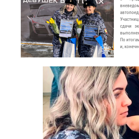
вневедо
автопоед
Участниц
сдачи э
выполнен
По итога
и, конечн