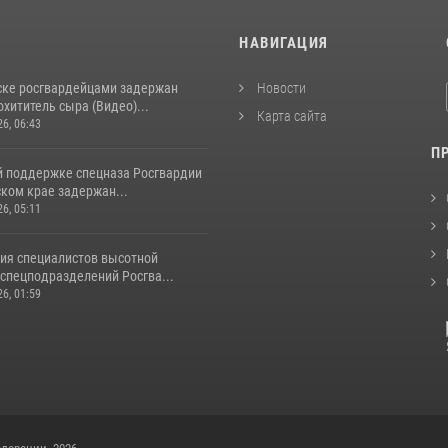
И
НАВИГАЦИЯ
ске росгвардейцами задержан
Новости
хититель сыра (Видео)...
Карта сайта
26, 06:43
П
й поддержке спецназа Росгвардии
ком крае задержан...
26, 05:11
ия специалистов высотной
спецподразделений Росгва...
26, 01:59